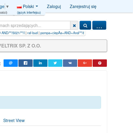
Polski
Zaloguj
Zarejestruj się
age
▼
(język interfejsu)
ości)
...
mpa+ciepÅa+AND+And/**/8230=(s
|
iljadore+paszport+do+piękna
VELTRIX SP. Z O.O.
:
Street View