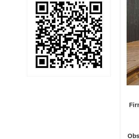
Fir
Obs