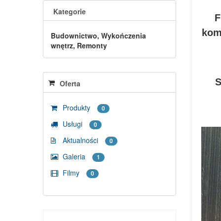
Kategorie
F
kom
Budownictwo, Wykończenia
wnętrz, Remonty
S
Oferta
Produkty
0
Usługi
0
Aktualności
0
Galeria
1
Filmy
0