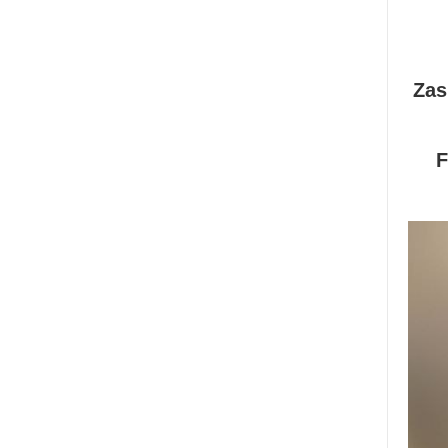
Zas
F