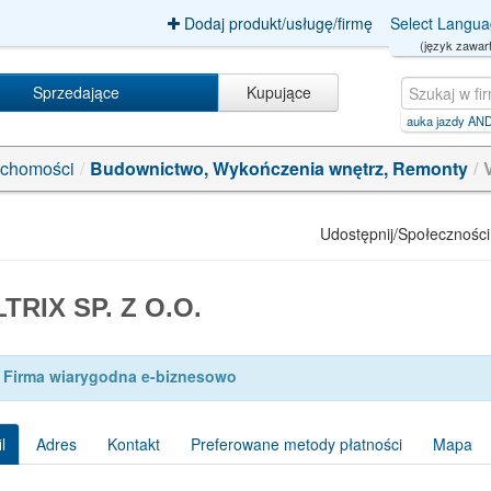
Dodaj produkt/usługę/firmę
Select Langu
(język zawart
Sprzedające
Kupujące
slot+gacor+rtp+tinggi+hari+ini【G
|
nauka jazdy AND AND/**/5021/**/I
|
raf-bud
|
po
uchomości
/
Budownictwo, Wykończenia wnętrz, Remonty
/
Udostępnij/Społeczności
TRIX SP. Z O.O.
Firma wiarygodna e-biznesowo
l
Adres
Kontakt
Preferowane metody płatności
Mapa