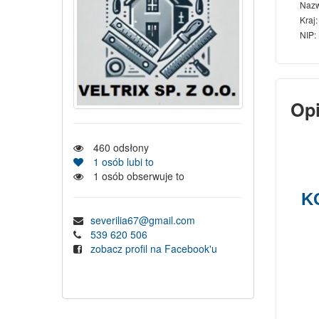
Naz
Kraj:
NIP:
Op
460
odsłony
1
osób lubi to
1
osób obserwuje to
K
severilia67@gmail.com
539 620 506
zobacz profil na Facebook'u