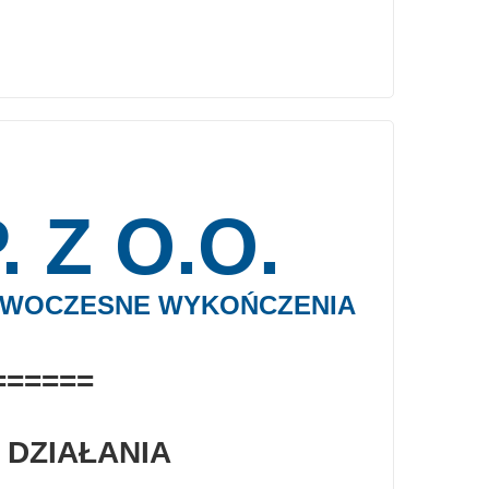
 Z O.O.
WOCZESNE WYKOŃCZENIA
======
 DZIAŁANIA