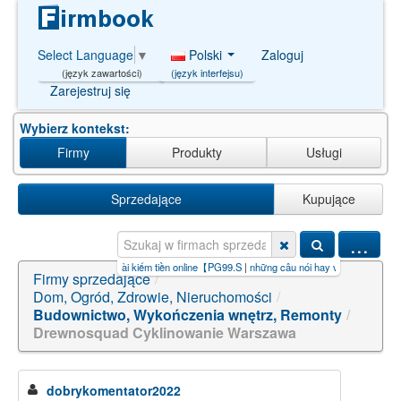
Polski
Zaloguj
Select Language
▼
(język interfejsu)
(język zawartości)
Zarejestruj się
Wybierz kontekst:
Firmy
Produkty
Usługi
Sprzedające
Kupujące
...
ng+thành+hề【P
|
đăng bài kiếm tiền online【PG99.S
|
những câu nói hay về kiếm tiền o
|
la m
Firmy sprzedające
/
Dom, Ogród, Zdrowie, Nieruchomości
/
Budownictwo, Wykończenia wnętrz, Remonty
/
Drewnosquad Cyklinowanie Warszawa
dobrykomentator2022