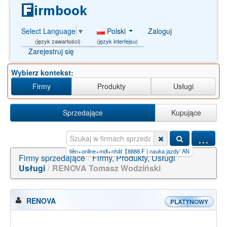
Polski
Zaloguj
Select Language
▼
(język interfejsu)
(język zawartości)
Zarejestruj się
Wybierz kontekst:
Firmy
Produkty
Usługi
Sprzedające
Kupujące
...
iền+online+mới+nhất【8888.F
|
nauka jazdy' AND AnD/**/2050
|
usługi
Firmy sprzedające
/
Firmy, Produkty, Usługi
/
Usługi
/
RENOVA Tomasz Wodziński
RENOVA
PLATYNOWY