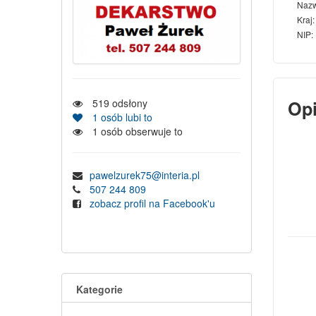
Naz
Kraj:
NIP:
519
odsłony
Op
1
osób lubi to
1
osób obserwuje to
pawelzurek75@interia.pl
507 244 809
zobacz profil na Facebook'u
Kategorie