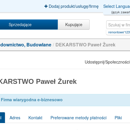
Dodaj produkt/usługę/firmę
Select Langu
(język zawart
Sprzedające
Kupujące
ruchomości
|
pick a voice'123'123
|
usługi remontowe'123'123")And/
|
top kiếm tiền online
downictwo, Budowlane
/
DEKARSTWO Paweł Żurek
Udostępnij/Społeczności
KARSTWO Paweł Żurek
Firma wiarygodna e-biznesowo
l
Adres
Kontakt
Preferowane metody płatności
Pliki