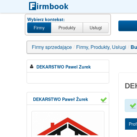
Wybierz kontekst:
Firmy
Produkty
Usługi
wyceny nie
Firmy sprzedające
/
Firmy, Produkty, Usługi
/
Bu
DEKARSTWO Pawel Zurek
DE
DEKARSTWO Paweł Żurek
Profi