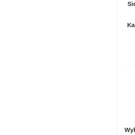
Si
Ka
Wyk