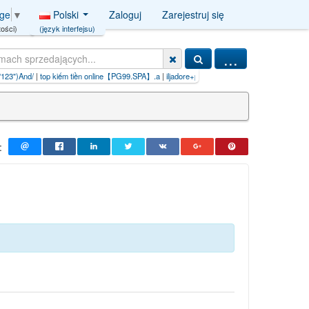
Polski
Zaloguj
Zarejestruj się
age
▼
(język interfejsu)
ości)
...
【PG99.SPA】.a
|
iljadore+paszport+do+piękna
: