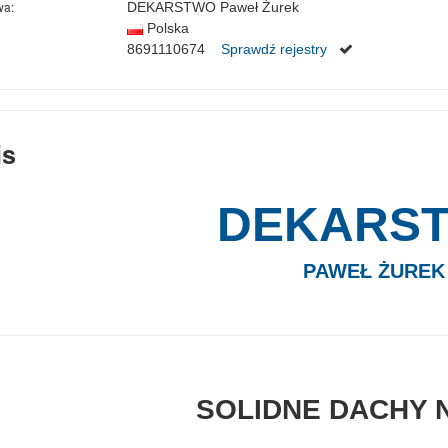
wa:
DEKARSTWO Paweł Żurek
Polska
8691110674
Sprawdź rejestry
is
DEKARS
PAWEŁ ŻUREK
SOLIDNE DACHY 