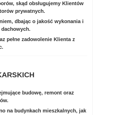
yborów, skąd obsługujemy Klientów
storów prywatnych.
niem, dbając o jakość wykonania i
i dachowych.
az pełne zadowolenie Klienta z
c.
KARSKICH
ejmujące budowę, remont oraz
hów.
o na budynkach mieszkalnych, jak