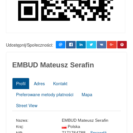
Udostępnij/Społeczności:
EMBUD Mateusz Serafin
Profil
Adres
Kontakt
Preferowane metody płatności
Mapa
Street View
Nazwa:
EMBUD Mateusz Serafin
Kraj:
Polska
NIP:
7171764788
Sprawdź