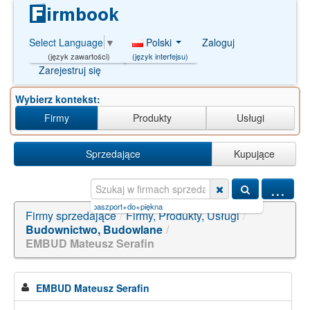
Polski
Zaloguj
Select Language
▼
(język interfejsu)
(język zawartości)
Zarejestruj się
Wybierz kontekst:
Firmy
Produkty
Usługi
Sprzedające
Kupujące
...
|
iljadore+paszport+do+piękna
Firmy sprzedające
/
Firmy, Produkty, Usługi
/
Budownictwo, Budowlane
/
EMBUD Mateusz Serafin
EMBUD Mateusz Serafin