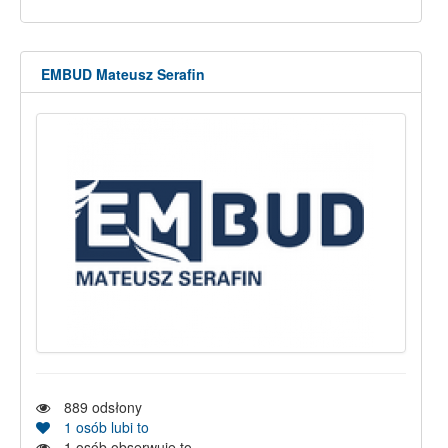
EMBUD Mateusz Serafin
889
odsłony
1
osób lubi to
1
osób obserwuje to