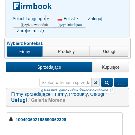
Polski
Zaloguj
Select Language
▼
(język interfejsu)
(język zawartości)
Zarejestruj się
Wybierz kontekst:
Firmy
Produkty
Usługi
Sprzedające
Kupujące
...
rapa banyak uang yang bisa And
|
game+kiếm+tiền+online+trên+ios【P
|
usługi+hydraulic
Firmy sprzedające
/
Firmy, Produkty, Usługi
/
Usługi
/
Galeria Morena
100493602168690062328