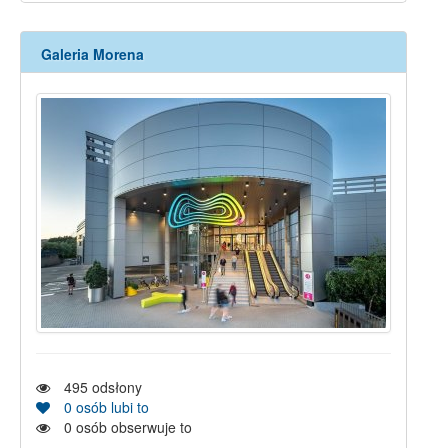
Galeria Morena
495
odsłony
0
osób lubi to
0
osób obserwuje to