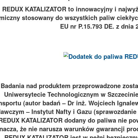
REDUX KATALIZATOR to innowacyjny i najwyższ
miczny stosowany do wszystkich paliw ciekłyc
EU nr P.15.793 DE. z dnia 
Badania nad produktem przeprowadzone zosta
Uniwersytecie Technologicznym w Szczecinie 
nsportu (autor badań – Dr inż. Wojciech Ignal
awczym – Instytut Nafty i Gazu (sprawozdanie 
REDUX KATALIZATOR dodany do paliwa nie pow
nacza, że nie narusza warunków gwarancji pr
REDUX KATALIZATOR jest w pełni bezpieczny 