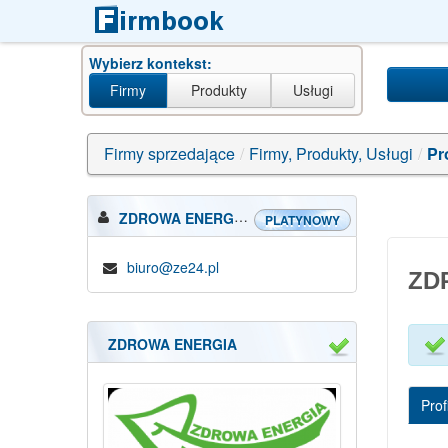
Wybierz kontekst:
Firmy
Produkty
Usługi
nạp+th
Firmy sprzedające
/
Firmy, Produkty, Usługi
/
Pr
ZDROWA ENERGIA
PLATYNOWY
biuro@ze24.pl
ZD
ZDROWA ENERGIA
Profi