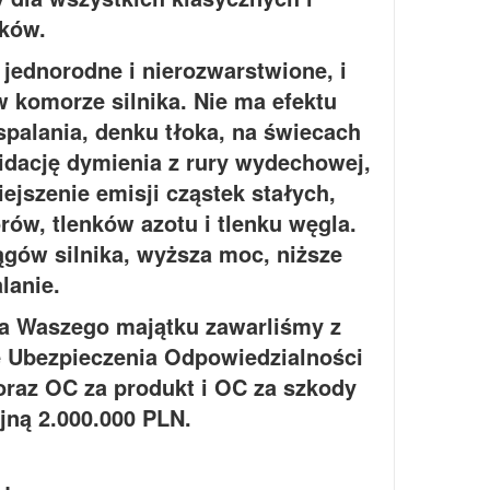
ków.
ednorodne i nierozwarstwione, i
w komorze silnika. Nie ma efektu
palania, denku tłoka, na świecach
widację dymienia z rury wydechowej,
ejszenie emisji cząstek stałych,
rów, tlenków azotu i tlenku węgla.
ągów silnika, wyższa moc, niższe
lanie.
a Waszego majątku zawarliśmy z
Ubezpieczenia Odpowiedzialności
raz OC za produkt i OC za szkody
ną 2.000.000 PLN.