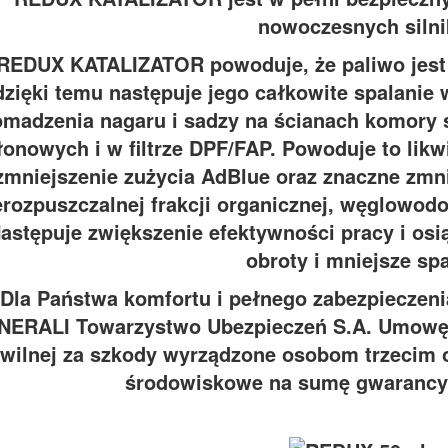
nowoczesnych silni
EDUX KATALIZATOR powoduje, że paliwo jest j
dzięki temu następuje jego całkowite spalanie 
omadzenia nagaru i sadzy na ścianach komory s
łonowych i w filtrze DPF/FAP. Powoduje to lik
zmniejszenie zużycia AdBlue oraz znaczne zmni
erozpuszczalnej frakcji organicznej, węglowodo
astępuje zwiększenie efektywności pracy i osi
obroty i mniejsze spa
la Państwa komfortu i pełnego zabezpieczeni
NERALI Towarzystwo Ubezpieczeń S.A. Umowę 
wilnej za szkody wyrządzone osobom trzecim o
środowiskowe na sumę gwarancyj