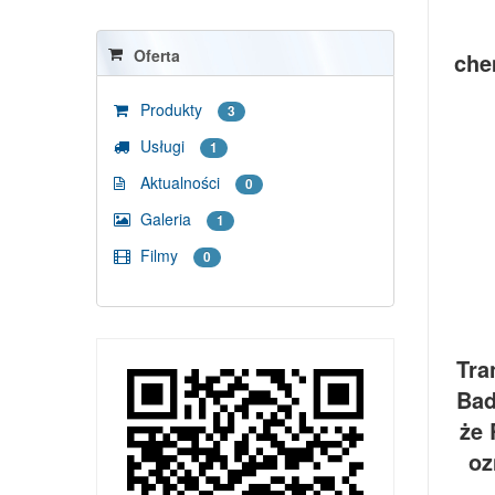
Oferta
che
Produkty
3
Usługi
1
Aktualności
0
Galeria
1
Filmy
0
Tra
Bad
że 
oz