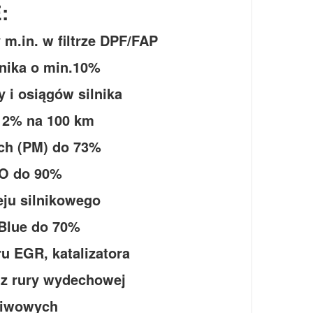
:
 m.in. w filtrze DPF/FAP
lnika o min.10%
 i osiągów silnika
 12% na 100 km
ych (PM) do 73%
CO do 90%
eju silnikowego
dBlue do 70%
u EGR, katalizatora
 z rury wydechowej
aliwowych