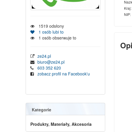
Naz
Kraj:
NIP:
1519
odsłony
1
osób lubi to
1
osób obserwuje to
Op
ze24.pl
biuro@ze24.pl
603 352 620
zobacz profil na Facebook'u
Kategorie
Produkty, Materiały, Akcesoria