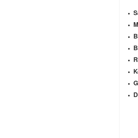
S
M
B
B
R
K
G
D