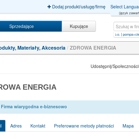
Dodaj produkt/usługę/firmę
Select Langu
(język zawart
Sprzedające
Kupujące
êm+tiền+vào+sổ+tiết+kiệm+o
|
r
|
Mebel Expert Sp. z o.o.
|
pompa+ciepÅa)+and+and/**/84
odukty, Materiały, Akcesoria
/
ZDROWA ENERGIA
Udostępnij/Społeczności
ROWA ENERGIA
Firma wiarygodna e-biznesowo
l
Adres
Kontakt
Preferowane metody płatności
Mapa