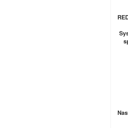
RED
Sy
s
Nas