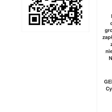
R
gr
zap
ni
N
D
GE
Cy