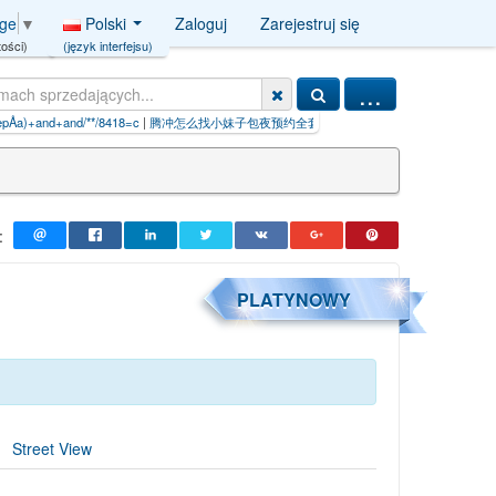
Polski
Zaloguj
Zarejestruj się
age
▼
(język interfejsu)
ości)
...
18=c
|
腾冲怎么找小妹子包夜预约全套服务（约炮工作室網址→ye757.c
:
PLATYNOWY
Street View