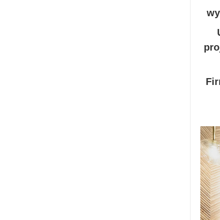
wy
pro
Fi