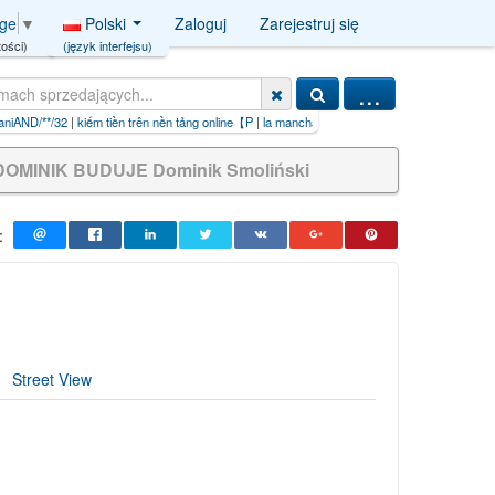
Polski
Zaloguj
Zarejestruj się
age
▼
(język interfejsu)
ości)
...
ên nền tảng online【P
|
la mancha
|
iljadore+paszport+do+piękna
DOMINIK BUDUJE Dominik Smoliński
:
Street View