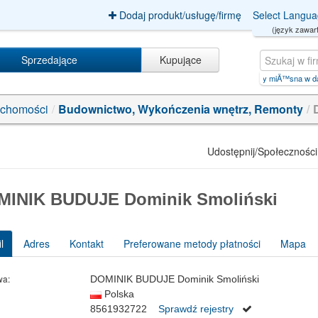
Dodaj produkt/usługę/firmę
Select Langu
(język zawart
Sprzedające
Kupujące
hana - kiếm tiền online tải【TK.C
|
zakÅ‚ady miÄ™sna w daniAND/**/32
|
kiếm tiền tr
uchomości
/
Budownictwo, Wykończenia wnętrz, Remonty
/
Udostępnij/Społeczności
MINIK BUDUJE Dominik Smoliński
l
Adres
Kontakt
Preferowane metody płatności
Mapa
wa:
DOMINIK BUDUJE Dominik Smoliński
Polska
8561932722
Sprawdź rejestry