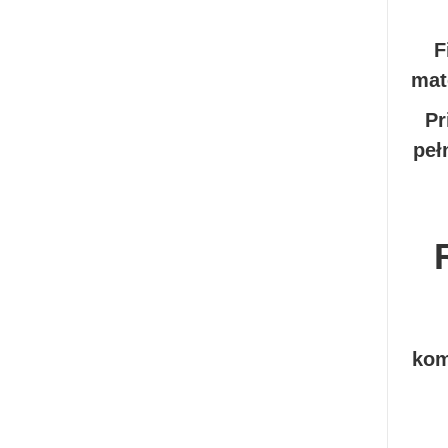
F
mat
Pr
peł
kom