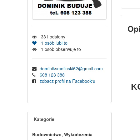
Op
331
odsłony
1
osób lubi to
1
osób obserwuje to
dominiksmolinski62@gmail.com
608 123 388
zobacz profil na Facebook'u
K
Kategorie
Budownictwo, Wykończenia