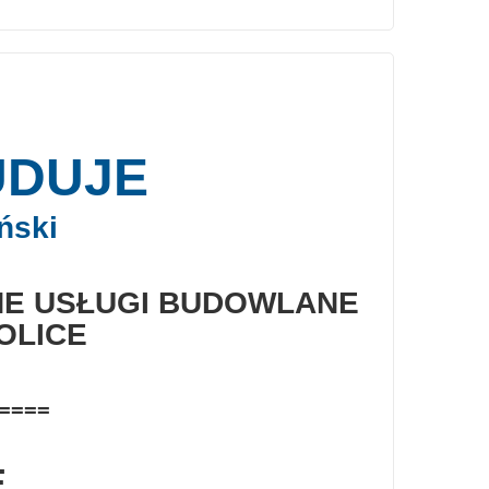
UDUJE
ński
E USŁUGI BUDOWLANE
OLICE
====
E