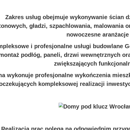
Zakres usług obejmuje wykonywanie ścian d
tonowych, gładzi, szpachlowania, malowania o
nowoczesne aranżacje 
pleksowe i profesjonalne usługi budowlane Go
montaż podłóg, paneli, drzwi wewnętrznych o
zwiększających funkcjonal
ma wykonuje profesjonalne wykończenia mieszk
oczekujących kompleksowej realizacji inwesty
Realizacja prac polega na odpowiednim przyg