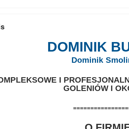
is
DOMINIK B
Dominik Smoli
OMPLEKSOWE I PROFESJONALN
GOLENIÓW I OK
================
O FIRMI