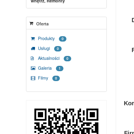
wnętrz, Remonty
Oferta
Produkty
0
Usługi
0
Aktualności
0
Galeria
1
Filmy
0
Kom
Fir