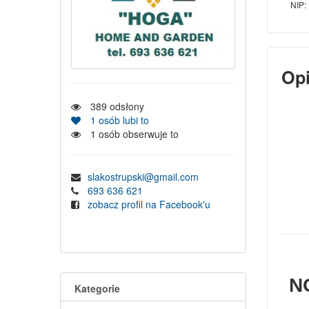
NIP:
Op
389
odsłony
1
osób lubi to
1
osób obserwuje to
slakostrupski@gmail.com
693 636 621
zobacz profil na Facebook'u
N
Kategorie