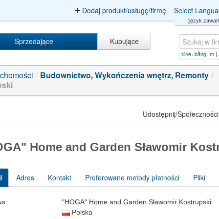
Dodaj produkt/usługę/firmę
Select Langu
(język zawart
Sprzedające
Kupujące
24【66.cyou】.s
|
các+cách+kiếm+tiền+online+bằng+m
|
aposta esportiva bet【pp.bingo】.u
uchomości
/
Budownictwo, Wykończenia wnętrz, Remonty
/
ski
Udostępnij/Społeczności
GA" Home and Garden Sławomir Kost
l
Adres
Kontakt
Preferowane metody płatności
Pliki
wa:
"HOGA" Home and Garden Sławomir Kostrupski
Polska