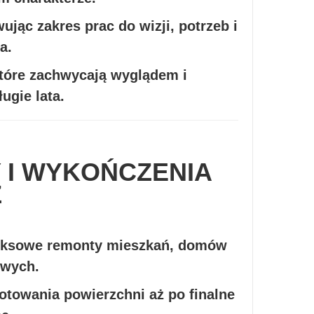
jąc zakres prac do wizji, potrzeb i
a.
które zachwycają wyglądem i
ugie lata.
I WYKOŃCZENIA
Z
ksowe remonty mieszkań, domów
owych.
towania powierzchni aż po finalne