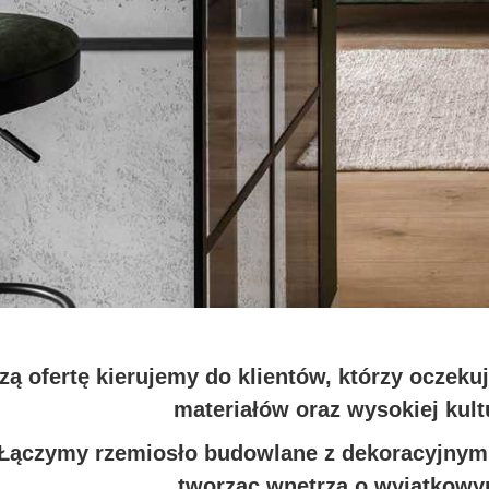
zą ofertę kierujemy do klientów, którzy oczeku
materiałów oraz wysokiej kul
Łączymy rzemiosło budowlane z dekoracyjnym
tworząc wnętrza o wyjątkowy