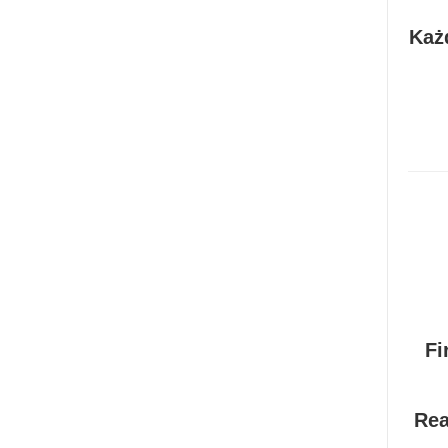
Każd
Fi
Rea