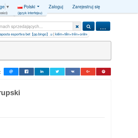
Polski
Zaloguj
Zarejestruj się
age
▼
(język interfejsu)
ości)
...
|
kiếm+tiền+trên+online【PG88.QPON】
|
iljadore+paszport+do+piękna
:
rupski