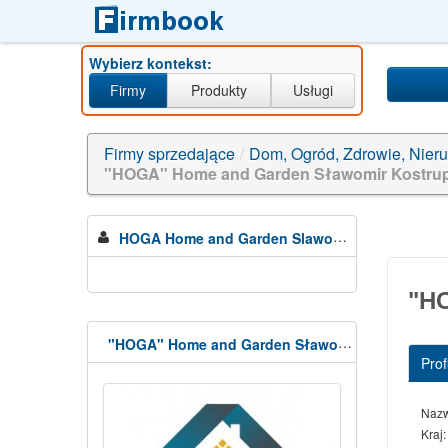
Wybierz kontekst:
Firmy
Produkty
Usługi
kiếm tiền online 20
Firmy sprzedające
/
Dom, Ogród, Zdrowie, Nier
"HOGA" Home and Garden Sławomir Kostrup
HOGA Home and Garden Slawomir Kostrupski
"HO
"HOGA" Home and Garden Sławomir Kostrupski
Profi
Naz
Kraj: