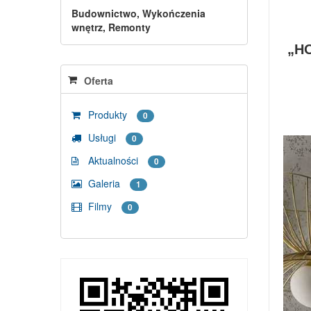
Budownictwo, Wykończenia
wnętrz, Remonty
„HO
Oferta
Produkty
0
Usługi
0
Aktualności
0
Galeria
1
Filmy
0