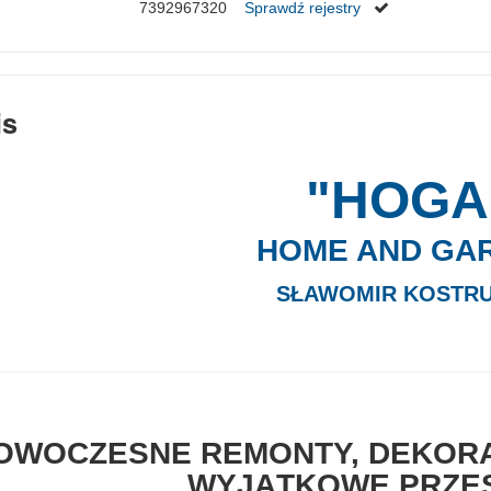
7392967320
Sprawdź rejestry
is
"HOGA
HOME AND GA
SŁAWOMIR KOSTRU
OWOCZESNE REMONTY, DEKORA
WYJĄTKOWE PRZE