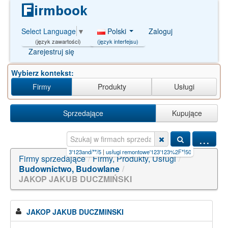
Polski
Zaloguj
Select Language
▼
(język interfejsu)
(język zawartości)
Zarejestruj się
Wybierz kontekst:
Firmy
Produkty
Usługi
Sprzedające
Kupujące
...
ontowe'123'123and/**/5
|
usługi remontowe'123'123%2F*!500
|
la mancha
|
iljadore+paszpor
Firmy sprzedające
/
Firmy, Produkty, Usługi
/
Budownictwo, Budowlane
/
JAKOP JAKUB DUCZMIŃSKI
JAKOP JAKUB DUCZMINSKI