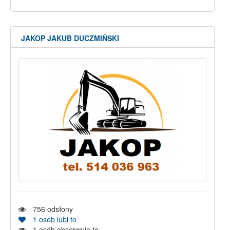
JAKOP JAKUB DUCZMIŃSKI
756
odsłony
1
osób lubi to
1
osób obserwuje to