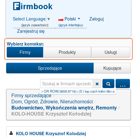
Polski
Zaloguj
Select Language
▼
(język interfejsu)
(język zawartości)
Zarejestruj się
Wybierz kontekst:
Firmy
Produkty
Usługi
Sprzedające
Kupujące
...
empier OR ROW(3659,9716)>(S
|
top cách kiếm tiền online【PG99.S
|
iljadore+paszport+do
Firmy sprzedające
/
Dom, Ogród, Zdrowie, Nieruchomości
/
Budownictwo, Wykończenia wnętrz, Remonty
/
KOLO-HOUSE Krzysztof Kołodziej
KOLO HOUSE Krzysztof Kolodziej