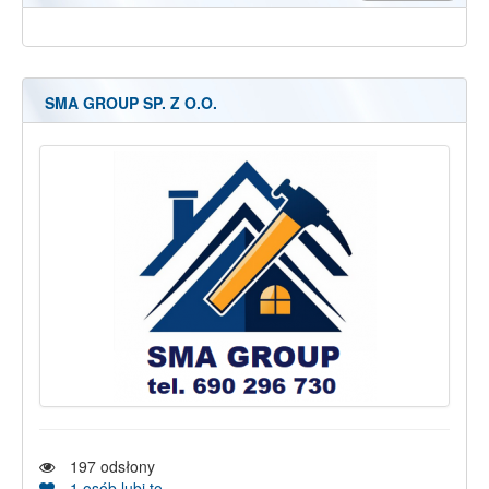
SMA GROUP SP. Z O.O.
197
odsłony
1
osób lubi to