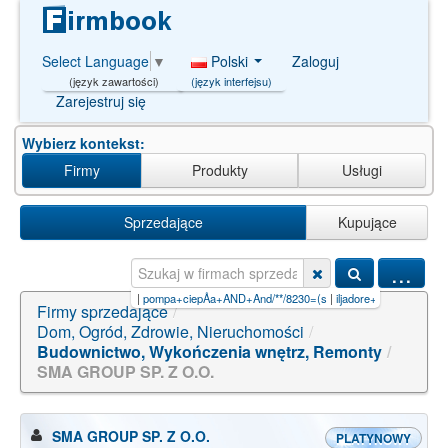
Polski
Zaloguj
Select Language
▼
(język interfejsu)
(język zawartości)
Zarejestruj się
Wybierz kontekst:
Firmy
Produkty
Usługi
Sprzedające
Kupujące
...
ompa+ciepÅa+AND+And/**/8230=(s
|
iljadore+paszport+do+piękna
Firmy sprzedające
/
Dom, Ogród, Zdrowie, Nieruchomości
/
Budownictwo, Wykończenia wnętrz, Remonty
/
SMA GROUP SP. Z O.O.
SMA GROUP SP. Z O.O.
PLATYNOWY