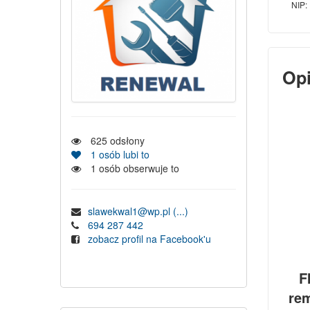
NIP:
Op
625
odsłony
1
osób lubi to
1
osób obserwuje to
slawekwal1@wp.pl
(...)
694 287 442
zobacz profil na Facebook'u
F
rem