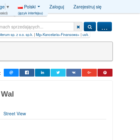
Polski
Zaloguj
Zarejestruj się
age
▼
(język interfejsu)
ości)
...
celaria+Finansowa+
|
usługi
:
 Wal
Street View