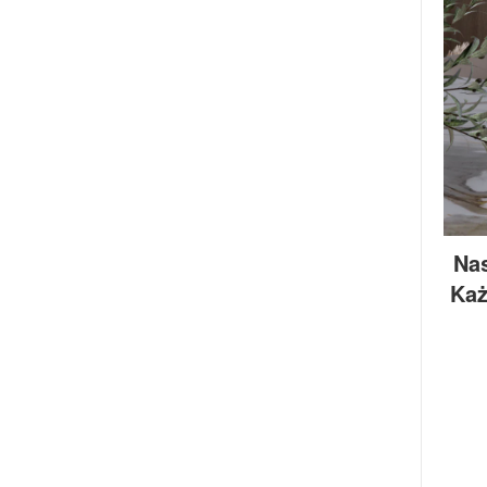
Nas
Każ