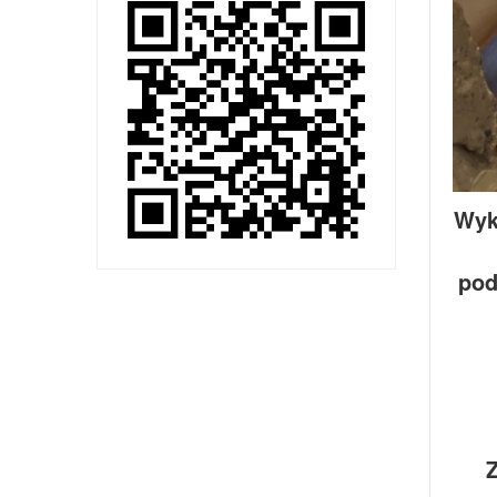
Wyk
pod