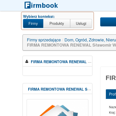
Wybierz kontekst:
Firmy
Produkty
Usługi
ul. Schulza Brunona 28, 0
Firmy sprzedające
/
Dom, Ogród, Zdrowie, Nier
FIRMA REMONTOWA RENEWAL Sławomir W
FIRMA REMONTOWA RENEWAL Slawomir Wal
FI
FIRMA REMONTOWA RENEWAL Sławomir Wal
Profi
Naz
Kraj: