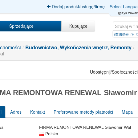
Dodaj produkt/usługę/firmę
Select Langu
(język zawart
Sprzedające
Kupujące
1-673 W
|
google留痕技术【飞机:ggseo11】免费测试㊙️ .re
|
biterum sp. z o.o. sp.k.
|
Mg+Kan
uchomości
/
Budownictwo, Wykończenia wnętrz, Remonty
/
al
Udostępnij/Społeczności
RMA REMONTOWA RENEWAL Sławomir
l
Adres
Kontakt
Preferowane metody płatności
Mapa
wa:
FIRMA REMONTOWA RENEWAL Sławomir Wal
Polska