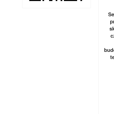
Se
p
s
c
budo
t