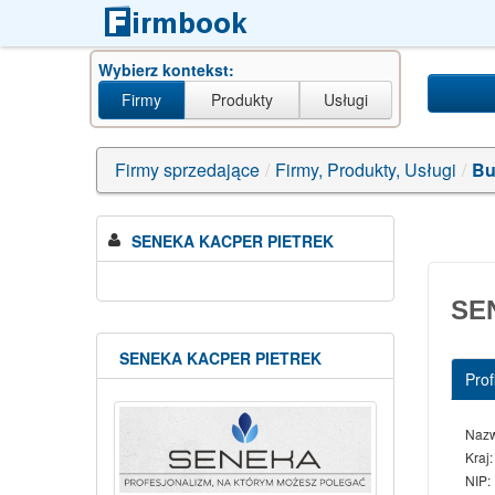
Wybierz kontekst:
Firmy
Produkty
Usługi
các+công+vi
Firmy sprzedające
/
Firmy, Produkty, Usługi
/
Bu
SENEKA KACPER PIETREK
SE
SENEKA KACPER PIETREK
Profi
Naz
Kraj:
NIP: