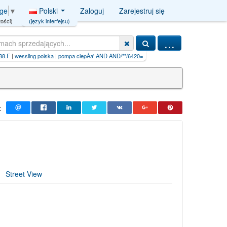
Polski
Zaloguj
Zarejestruj się
age
▼
(język interfejsu)
ości)
...
iepÅa' AND AND/**/6420=C
|
iljadore+paszport+do+piękna
:
Street View