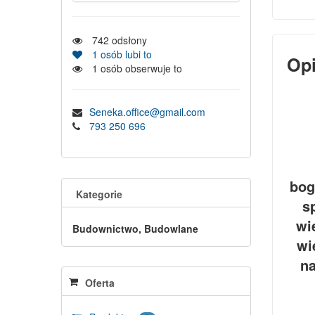
742
odsłony
1
osób lubi to
Op
1
osób obserwuje to
Seneka.office@gmail.com
793 250 696
bog
Kategorie
s
wi
Budownictwo, Budowlane
wi
na
Oferta