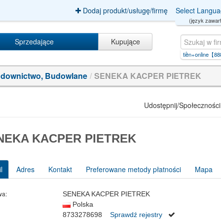
Dodaj produkt/usługę/firmę
Select Langu
(język zawart
Sprzedające
Kupujące
ệc+online+kiếm+tiền【P
|
top+game+kiếm+tiền+online【8888.F
|
wessling polska
|
pompa c
downictwo, Budowlane
/
SENEKA KACPER PIETREK
Udostępnij/Społeczności
NEKA KACPER PIETREK
l
Adres
Kontakt
Preferowane metody płatności
Mapa
wa:
SENEKA KACPER PIETREK
Polska
8733278698
Sprawdź rejestry