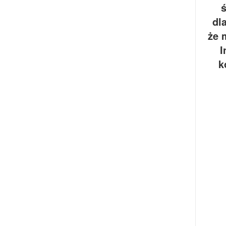
ś
dl
że 
I
k