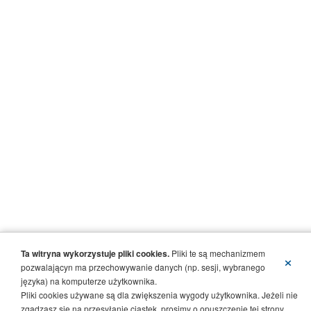
Ta witryna wykorzystuje pliki cookies.
Pliki te są mechanizmem
×
pozwalającyn ma przechowywanie danych (np. sesji, wybranego
języka) na komputerze użytkownika.
Pliki cookies używane są dla zwiększenia wygody użytkownika. Jeżeli nie
zgadzasz się na przesyłanie ciastek, prosimy o opuszczenie tej strony.