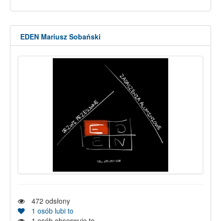
EDEN Mariusz Sobański
472
odsłony
1
osób lubi to
1
osób obserwuje to