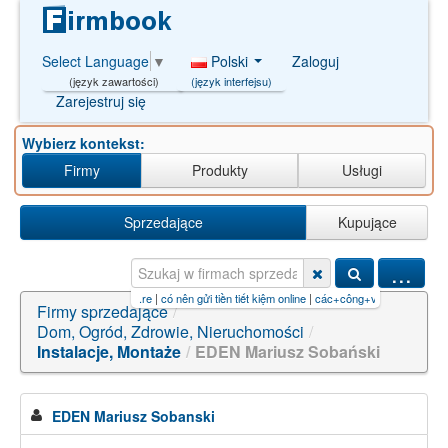
Polski
Zaloguj
Select Language
▼
(język interfejsu)
(język zawartości)
Zarejestruj się
Wybierz kontekst:
Firmy
Produkty
Usługi
Sprzedające
Kupujące
...
e
|
có nên gửi tiền tiết kiệm online
|
các+công+việc+online+kiếm+tiền【P
Firmy sprzedające
/
Dom, Ogród, Zdrowie, Nieruchomości
/
Instalacje, Montaże
/
EDEN Mariusz Sobański
EDEN Mariusz Sobanski