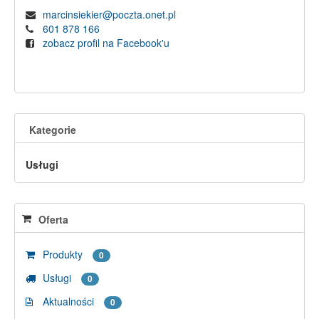
marcinsiekier@poczta.onet.pl
601 878 166
zobacz profil na Facebook'u
Kategorie
Usługi
Oferta
Produkty
0
Usługi
0
Aktualności
0