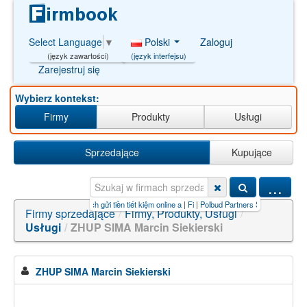
Polski
Zaloguj
Select Language
▼
(język interfejsu)
(język zawartości)
Zarejestruj się
Wybierz kontekst:
Firmy
Produkty
Usługi
Sprzedające
Kupujące
...
h gửi tiền tiết kiệm online a
|
Fi
|
Polbud Partners Sp. z o.o.
Firmy sprzedające
/
Firmy, Produkty, Usługi
/
Usługi
/
ZHUP SIMA Marcin Siekierski
ZHUP SIMA Marcin Siekierski