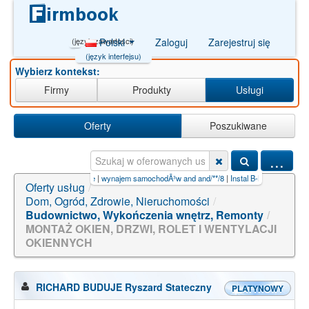
(język zawartości)
Polski
Zaloguj
Zarejestruj się
(język interfejsu)
Wybierz kontekst:
Firmy
Produkty
Usługi
Oferty
Poszukiwane
...
em samochodÃ³w and and/**/8
|
Instal B-B
|
budowa gazociągu
Oferty usług
/
Dom, Ogród, Zdrowie, Nieruchomości
/
Budownictwo, Wykończenia wnętrz, Remonty
/
MONTAŻ OKIEN, DRZWI, ROLET I WENTYLACJI
OKIENNYCH
RICHARD BUDUJE Ryszard Stateczny
PLATYNOWY