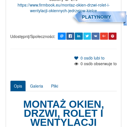
https://www.firmbook.eu/montaz-okien-drzwi-rolet-i-
wentylacji-okiennych-jedrzejow-kielce
PLATYNOWY
Udostępnij/Społeczności:
0
osób lubi to
0
osób obserwuje to
Opis
Galeria
Pliki
MONTAŻ OKIEN,
DRZWI, ROLET I
WENTYLACJI