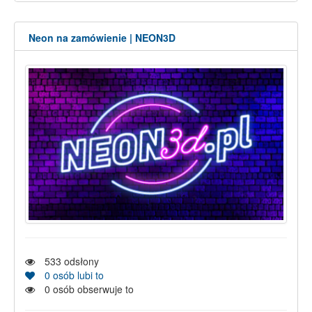
Neon na zamówienie | NEON3D
533
odsłony
0
osób lubi to
0
osób obserwuje to