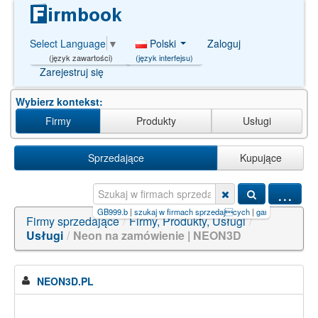
Polski
Zaloguj
Select Language
▼
(język interfejsu)
(język zawartości)
Zarejestruj się
Wybierz kontekst:
Firmy
Produkty
Usługi
Sprzedające
Kupujące
...
ver pro thailand slot【GB999.b
|
szukaj w firmach sprzedajcych
|
game+kiếm+tiền+online
Firmy sprzedające
/
Firmy, Produkty, Usługi
/
Usługi
/
Neon na zamówienie | NEON3D
NEON3D.PL