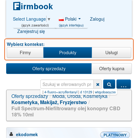
Polski
Zaloguj
Select Language
▼
(język interfejsu)
(język zawartości)
Zarejestruj się
Wybierz kontekst:
Firmy
Produkty
Usługi
Oferty sprzedaży
Oferty kupna
...
3794-42-2
|
1169-68-2
|
4-fluoro+acrylfentanyl
|
d 13129
|
wtqydoaoyzerjj-uhfffaoysa-n
Oferty sprzedaży
/
Moda, Uroda, Kosmetyka
/
Kosmetyka, Makijaż, Fryzjerstwo
/
Full Spectrum-Niefiltrowany olej konopny CBD
18% 10ml
ekodomek
PLATYNOWY