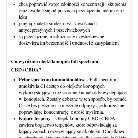
chcą poprawić swoje zdolności koncentracji i skupienia
oraz uwolnić się od poczucia przeciążenia, niepokoju i
lęku
pragną znaleźć środek o właściwościach
antydepresyjnych i przeciwlękowych
są przeciążone, rozdrażnione i zestresowane –
doskwiera im bezsenność i trudności z zasypianiem
Co wyróżnia olejki konopne full spectrum
CBD+CBDA?
Pełne spectrum kannabinoidów
– Full spectrum
umożliwia Ci dostęp do olejków konopnych
wykorzystujących różnorodne kannaboidy występujące
w konopiach. Zostały dobrane w ten sposób, by pomóc
Ci się bezpiecznie i skutecznie odprężyć, jednocześnie
poprawiając koncentrację, ostrość myślenia.
Kojące terpeny
– Olejek konopny CBD+CBDA
zawiera bogactwo terpenów, które odpowiadają za
kojący zapach i orzeźwiający smak olejku. Dodatkowo
wspierają relaksujące działanie olejku, pozwalają Ci się