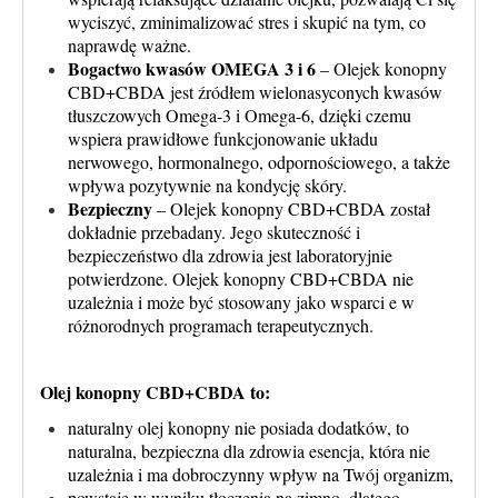
wyciszyć, zminimalizować stres i skupić na tym, co
naprawdę ważne.
Bogactwo kwasów OMEGA 3 i 6
– Olejek konopny
CBD+CBDA jest źródłem wielonasyconych kwasów
tłuszczowych Omega-3 i Omega-6, dzięki czemu
wspiera prawidłowe funkcjonowanie układu
nerwowego, hormonalnego, odpornościowego, a także
wpływa pozytywnie na kondycję skóry.
Bezpieczny
– Olejek konopny CBD+CBDA został
dokładnie przebadany. Jego skuteczność i
bezpieczeństwo dla zdrowia jest laboratoryjnie
potwierdzone. Olejek konopny CBD+CBDA nie
uzależnia i może być stosowany jako wsparci e w
różnorodnych programach terapeutycznych.
Olej konopny CBD+CBDA to:
naturalny olej konopny nie posiada dodatków, to
naturalna, bezpieczna dla zdrowia esencja, która nie
uzależnia i ma dobroczynny wpływ na Twój organizm,
powstaje w wyniku tłoczenia na zimno, dlatego