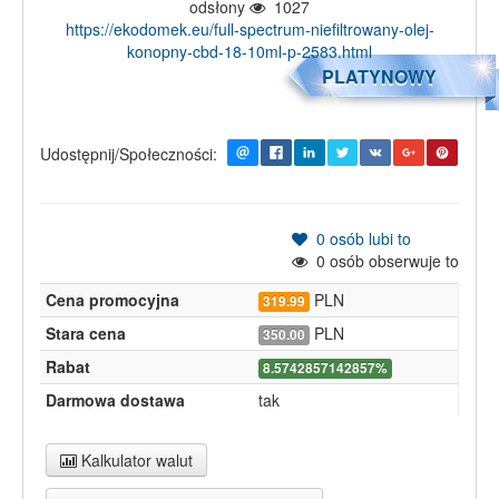
odsłony
1027
https://ekodomek.eu/full-spectrum-niefiltrowany-olej-
konopny-cbd-18-10ml-p-2583.html
PLATYNOWY
Udostępnij/Społeczności:
0
osób lubi to
0
osób obserwuje to
Cena promocyjna
PLN
319.99
Stara cena
PLN
350.00
Rabat
8.5742857142857%
Darmowa dostawa
tak
Kalkulator walut