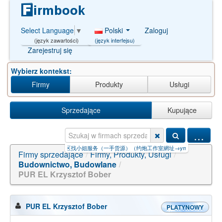
Polski
Zaloguj
Select Language
▼
(język interfejsu)
(język zawartości)
Zarejestruj się
Wybierz kontekst:
Firmy
Produkty
Usługi
Sprzedające
Kupujące
...
明西山区找小姐服务（一手货源）（约炮工作室網址→ym287.c
Firmy sprzedające
/
Firmy, Produkty, Usługi
/
Budownictwo, Budowlane
/
PUR EL Krzysztof Bober
PUR EL Krzysztof Bober
PLATYNOWY