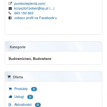
purelocieplenia.com/
krzysztof.bober@op.pl
(...)
663 150 663
zobacz profil na Facebook'u
Kategorie
Budownictwo, Budowlane
Oferta
Produkty
0
Usługi
0
Aktualności
0