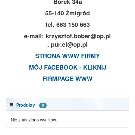
Borek 34a
55-140 Żmigród
tel. 663 150 663
e-mail: krzysztof.bober@op.pl
, pur.el@op.pl
STRONA WWW FIRMY
MÓJ FACEBOOK - KLIKNIJ
FIRMPAGE WWW
Produkty
0
Nie znaleziono wyników.