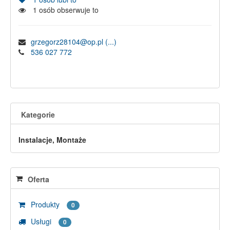
1
osób obserwuje to
grzegorz28104@op.pl
(...)
536 027 772
Kategorie
Instalacje, Montaże
Oferta
Produkty
0
Usługi
0