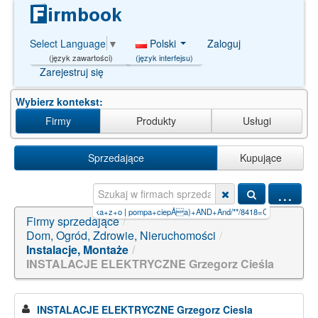
Polski
Zaloguj
Select Language
▼
(język interfejsu)
(język zawartości)
Zarejestruj się
Wybierz kontekst:
Firmy
Produkty
Usługi
Sprzedające
Kupujące
...
iepÅa)+AND+And/**/8418=C
|
kiếm tiền online telegram【PG99.S
Firmy sprzedające
/
Dom, Ogród, Zdrowie, Nieruchomości
/
Instalacje, Montaże
/
INSTALACJE ELEKTRYCZNE Grzegorz Cieśla
INSTALACJE ELEKTRYCZNE Grzegorz Ciesla