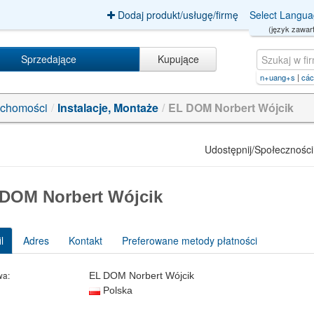
Dodaj produkt/usługę/firmę
Select Langu
(język zawart
Sprzedające
Kupujące
+nhất【P
|
Tonton+iklan+dan+hasilkan+uang+s
|
cách+làm+kiếm+tiền+online【PG99.S
uchomości
/
Instalacje, Montaże
/
EL DOM Norbert Wójcik
Udostępnij/Społeczności
DOM Norbert Wójcik
l
Adres
Kontakt
Preferowane metody płatności
wa:
EL DOM Norbert Wójcik
Polska