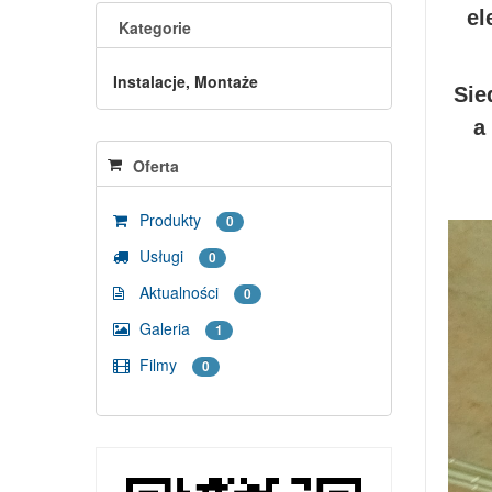
el
Kategorie
Instalacje, Montaże
Sie
a
Oferta
Produkty
0
Usługi
0
Aktualności
0
Galeria
1
Filmy
0