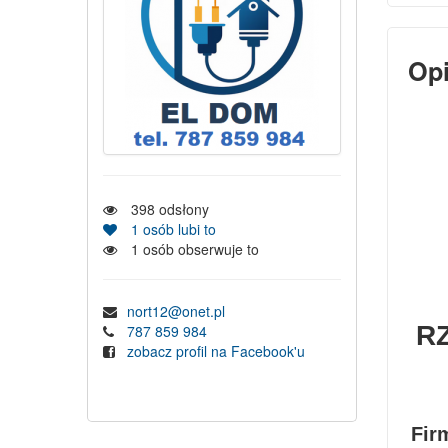
Op
398
odsłony
1
osób lubi to
1
osób obserwuje to
nort12@onet.pl
R
787 859 984
zobacz profil na Facebook'u
Fir