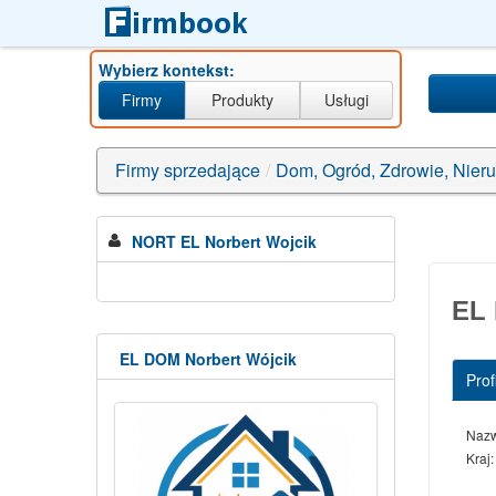
Wybierz kontekst:
Firmy
Produkty
Usługi
 adwokacka magdalena b
|
usługi remontowe'123'123")AnD/**
|
cách+kiếm+tiền+online+mới
Firmy sprzedające
/
Dom, Ogród, Zdrowie, Nier
NORT EL Norbert Wojcik
EL 
EL DOM Norbert Wójcik
Profi
Naz
Kraj: