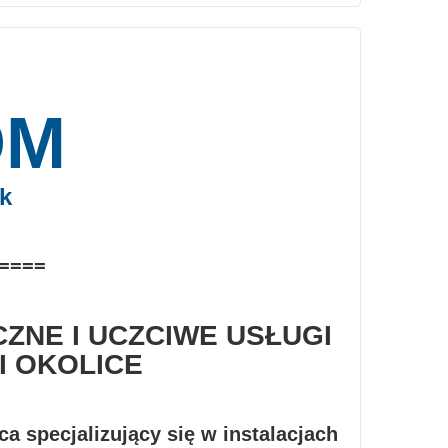
OM
k
====
ZNE I UCZCIWE USŁUGI
I OKOLICE
 specjalizujący się w instalacjach