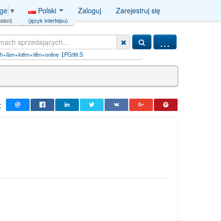
Polski
Zaloguj
Zarejestruj się
age
▼
(język interfejsu)
ości)
...
: