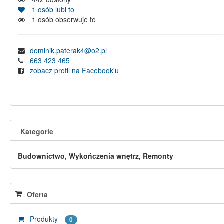
1
osób lubi to
1
osób obserwuje to
dominik.paterak4@o2.pl
663 423 465
zobacz profil na Facebook'u
Kategorie
Budownictwo, Wykończenia wnętrz, Remonty
Oferta
Produkty
0