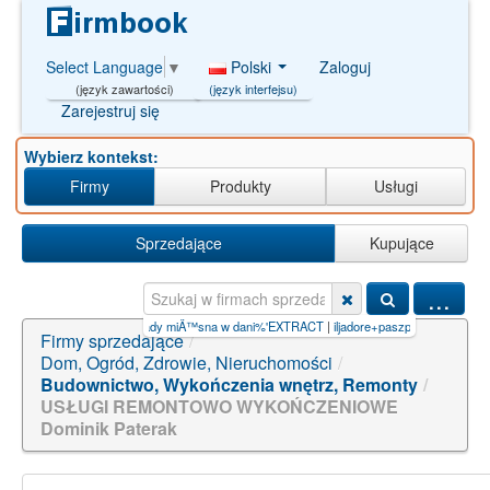
Polski
Zaloguj
Select Language
▼
(język interfejsu)
(język zawartości)
Zarejestruj się
Wybierz kontekst:
Firmy
Produkty
Usługi
Sprzedające
Kupujące
...
y miÄ™sna w dani%'EXTRACT
|
iljadore+paszport+do+piękna
Firmy sprzedające
/
Dom, Ogród, Zdrowie, Nieruchomości
/
Budownictwo, Wykończenia wnętrz, Remonty
/
USŁUGI REMONTOWO WYKOŃCZENIOWE
Dominik Paterak