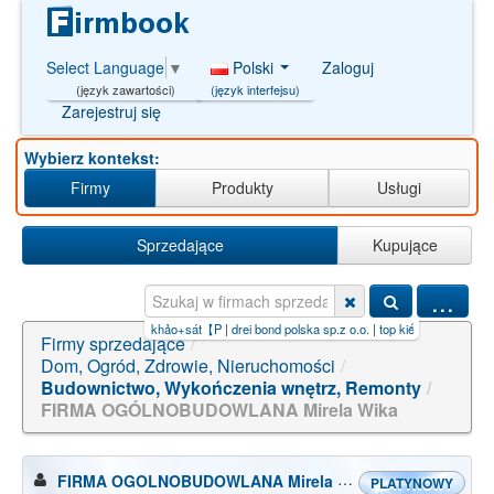
Polski
Zaloguj
Select Language
▼
(język interfejsu)
(język zawartości)
Zarejestruj się
Wybierz kontekst:
Firmy
Produkty
Usługi
Sprzedające
Kupujące
...
+sát【P
|
drei bond polska sp.z o.o.
|
top kiếm tiền online【PG99.SPA】.a
Firmy sprzedające
/
Dom, Ogród, Zdrowie, Nieruchomości
/
Budownictwo, Wykończenia wnętrz, Remonty
/
FIRMA OGÓLNOBUDOWLANA Mirela Wika
FIRMA OGOLNOBUDOWLANA Mirela Wika
PLATYNOWY