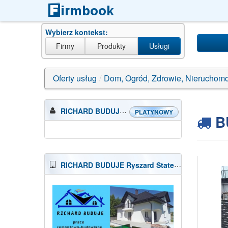
Wybierz kontekst:
Firmy
Produkty
Usługi
Oferty usług
/
Dom, Ogród, Zdrowie, Nieruchomo
RICHARD BUDUJE Ryszard Stateczny
PLATYNOWY
B
RICHARD BUDUJE Ryszard Stateczny