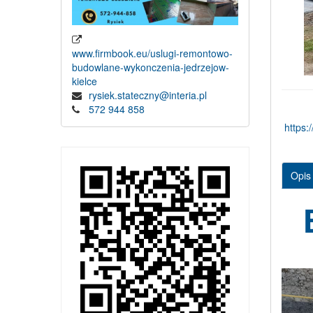
www.firmbook.eu/uslugi-remontowo-
budowlane-wykonczenia-jedrzejow-
kielce
rysiek.stateczny@interia.pl
572 944 858
https:
Opis