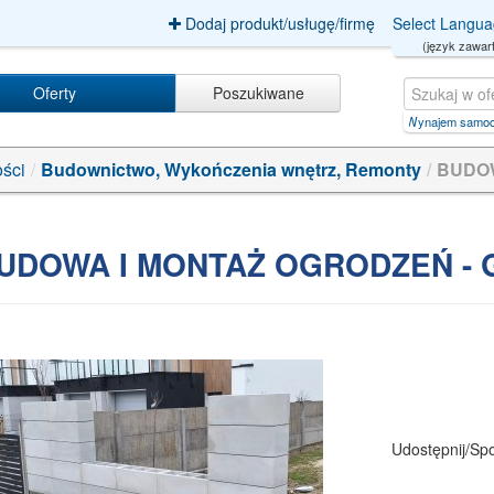
Dodaj produkt/usługę/firmę
Select Langu
(język zawart
Oferty
Poszukiwane
koszulki z nadrukiemfiles/Item/4
|
Wynajem samochodów
|
naprawa szczytka w kana
ści
/
Budownictwo, Wykończenia wnętrz, Remonty
/
BUDOW
UDOWA I MONTAŻ OGRODZEŃ - 
Udostępnij/Spo