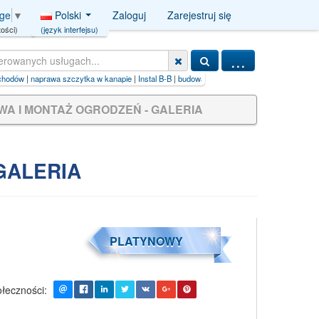
Polski
Zaloguj
Zarejestruj się
age
▼
(język interfejsu)
ości)
...
pie
|
Instal B-B
|
budowa gazociągu
A I MONTAŻ OGRODZEŃ - GALERIA
GALERIA
PLATYNOWY
łeczności: