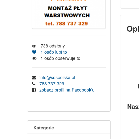
Op
738
odsłony
1
osób lubi to
1
osób obserwuje to
info@sospolska.pl
788 737 329
zobacz profil na Facebook'u
Nas
Kategorie