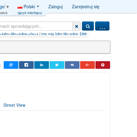
Polski
Zaloguj
Zarejestruj się
age
▼
(język interfejsu)
ości)
...
eo máy kiếm tiền online【8888.F
|
kiếm tiền free online【01.CYOU】.r
|
usługi
:
Street View