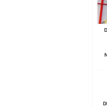
D
N
D