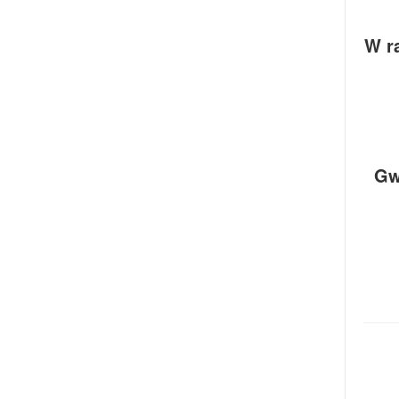
W r
Gw