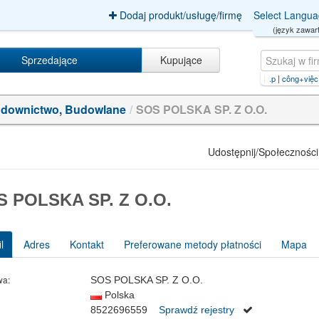
Dodaj produkt/usługę/firmę
Select Langu
(język zawart
Sprzedające
Kupujące
jogo do brasil hoje【GB999.BET】.p
|
công+việc+kiếm+tiền+online+cho+s
|
tr
downictwo, Budowlane
/
SOS POLSKA SP. Z O.O.
Udostępnij/Społeczności
S POLSKA SP. Z O.O.
l
Adres
Kontakt
Preferowane metody płatności
Mapa
wa:
SOS POLSKA SP. Z O.O.
Polska
8522696559
Sprawdź rejestry