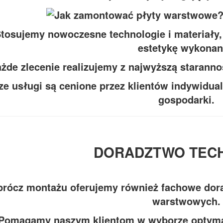
tosujemy nowoczesne technologie i materiały,
estetykę wykonan
żde zlecenie realizujemy z najwyższą starann
ze usługi są cenione przez klientów indywidua
gospodarki.
DORADZTWO TEC
rócz montażu oferujemy również fachowe dora
warstwowych.
Pomagamy naszym klientom w wyborze optymal