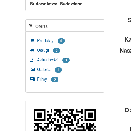
Budownictwo, Budowlane
S
Oferta
Ka
Produkty
0
Nas
Usługi
0
Aktualności
0
Galeria
1
Filmy
0
Op