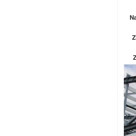
Na
Z
Z