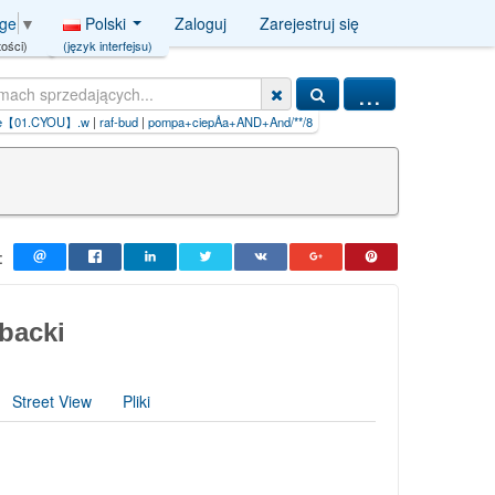
Polski
Zaloguj
Zarejestruj się
age
▼
(język interfejsu)
ości)
...
raf-bud
|
pompa+ciepÅa+AND+And/**/8230=(s
|
iljadore+paszport+do+piękna
:
backi
Street View
Pliki