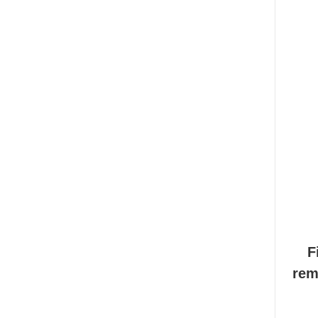
F
rem