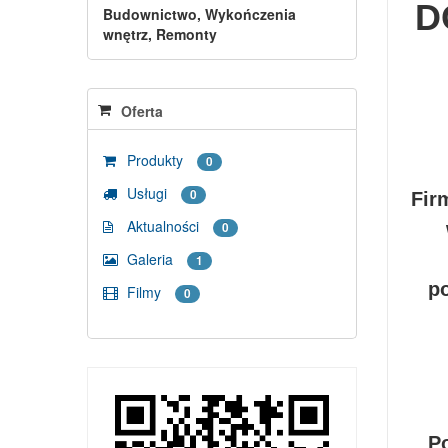
D
Budownictwo, Wykończenia
wnętrz, Remonty
Oferta
Produkty
0
Usługi
0
Fir
Aktualności
0
Galeria
1
p
Filmy
0
P