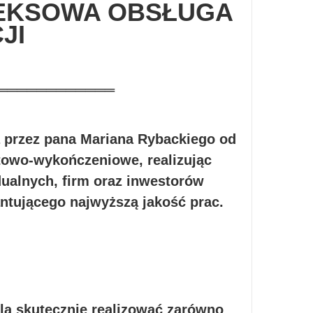
LEKSOWA OBSŁUGA
JI
════════════
rzez pana Mariana Rybackiego od
ntowo-wykończeniowe, realizując
ualnych, firm oraz inwestorów
tującego najwyższą jakość prac.
a skutecznie realizować zarówno