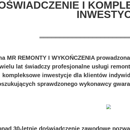
OŚWIADCZENIE I KOMP
INWESTYC
══════════════════════
ma MR REMONTY I WYKOŃCZENIA prowadzona p
wielu lat świadczy profesjonalne usługi remo
kompleksowe inwestycje dla klientów indywid
oszukujących sprawdzonego wykonawcy gwaran
onad 30-letnie doświadczenie zawodowe pozwal