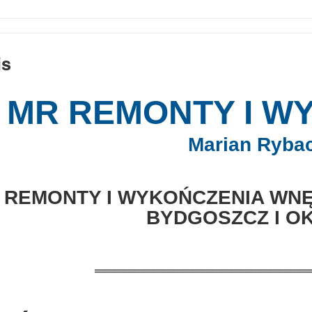
is
MR REMONTY I W
Marian Ryba
REMONTY I WYKOŃCZENIA WN
BYDGOSZCZ I O
══════════════════════