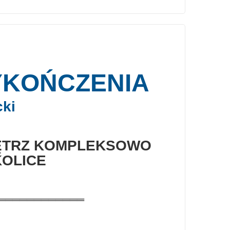
YKOŃCZENIA
cki
ĘTRZ KOMPLEKSOWO
KOLICE
════════════