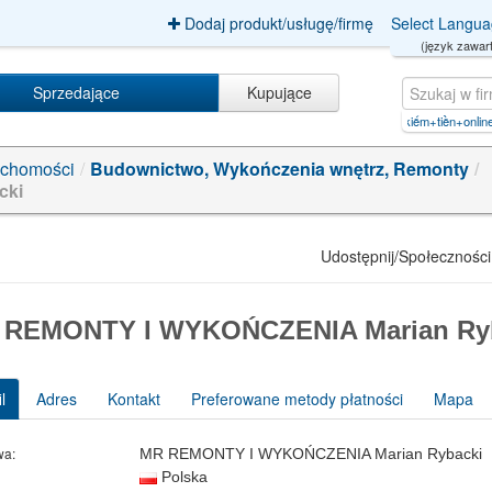
Dodaj produkt/usługę/firmę
Select Langu
(język zawart
Sprzedające
Kupujące
usługi+elektryczne+
|
achi+kiếm+tiền+online【01.CYOU】.w
|
uchomości
/
Budownictwo, Wykończenia wnętrz, Remonty
/
cki
Udostępnij/Społeczności
 REMONTY I WYKOŃCZENIA Marian Ry
l
Adres
Kontakt
Preferowane metody płatności
Mapa
wa:
MR REMONTY I WYKOŃCZENIA Marian Rybacki
Polska