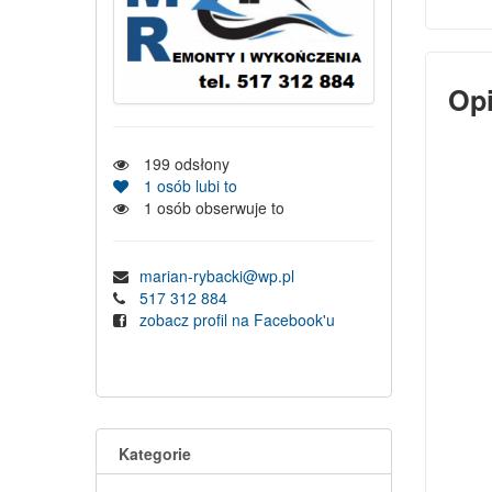
Op
199
odsłony
1
osób lubi to
1
osób obserwuje to
marian-rybacki@wp.pl
517 312 884
zobacz profil na Facebook'u
Kategorie