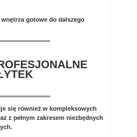
e wnętrza gotowe do dalszego
════════════
PROFESJONALNE
ŁYTEK
════════════
e się również w kompleksowych
az z pełnym zakresem niezbędnych
ych.