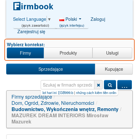
Polski
Zaloguj
Select Language
▼
(język interfejsu)
(język zawartości)
Zarejestruj się
Wybierz kontekst:
Firmy
Produkty
Usługi
Sprzedające
Kupujące
...
nfo gacor slot hari ini【GB999.b
|
những cách kiếm tiền online【66.c
|
hana kiếm tiền online 
Firmy sprzedające
/
Dom, Ogród, Zdrowie, Nieruchomości
/
Budownictwo, Wykończenia wnętrz, Remonty
/
MAZUREK DREAM INTERIORS Mirosław
Mazurek