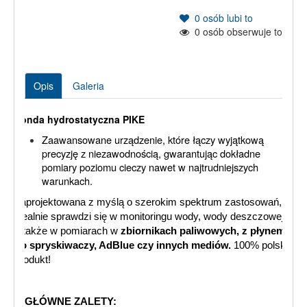
0
osób lubi to
0
osób obserwuje to
Opis
Galeria
Sonda hydrostatyczna PIKE
Zaawansowane urządzenie, które łączy wyjątkową
precyzję z niezawodnością, gwarantując dokładne
pomiary poziomu cieczy nawet w najtrudniejszych
warunkach.
Zaprojektowana z myślą o szerokim spektrum zastosowań,
idealnie sprawdzi się w monitoringu wody, wody deszczowej,
a także w pomiarach w
zbiornikach paliwowych, z płynem
do spryskiwaczy, AdBlue czy innych mediów.
100% polski
produkt!
GŁÓWNE ZALETY: