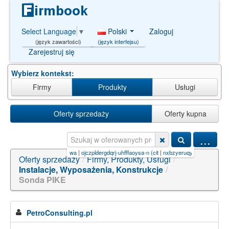
Polski
Zaloguj
Select Language
▼
(język interfejsu)
(język zawartości)
Zarejestruj się
Wybierz kontekst:
Firmy
Produkty
Usługi
Oferty sprzedaży
Oferty kupna
...
age=4
|
mag-met warszawa
|
ojczpldergdqrj-uhfffaoysa-n (cit
|
nxbzyeruqydwjw-gbnzrnlasa-n
Oferty sprzedaży
/
Firmy, Produkty, Usługi
/
Instalacje, Wyposażenia, Konstrukcje
/
Sonda PIKE
PetroConsulting.pl