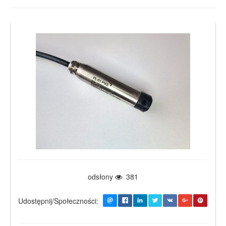
odsłony
381
Udostępnij/Społeczności: