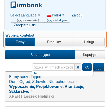
Polski
Zaloguj
Select Language
▼
(język interfejsu)
(język zawartości)
Zarejestruj się
Wybierz kontekst:
Firmy
Produkty
Usługi
Sprzedające
Kupujące
...
slot pragmatic gacor【pp.bingo】.r
|
cách gửi tiền tiết kiệ
Firmy sprzedające
/
Dom, Ogród, Zdrowie, Nieruchomości
/
Wyposażenie, Projektowanie, Aranżacje,
Szklarstwo
/
XPERT Leszek Hieliński