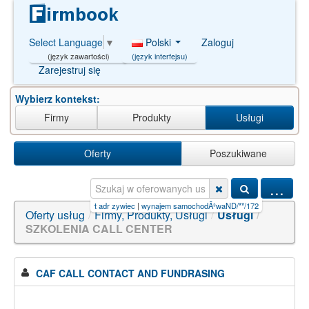
Polski
Zaloguj
Select Language
▼
(język interfejsu)
(język zawartości)
Zarejestruj się
Wybierz kontekst:
Firmy
Produkty
Usługi
Oferty
Poszukiwane
...
isnieniowe
|
transport adr zywiec
|
wynajem samochodÃ³waND/**/1723=c
|
Nieruchomości
|
Oferty usług
/
Firmy, Produkty, Usługi
/
Usługi
/
SZKOLENIA CALL CENTER
CAF CALL CONTACT AND FUNDRASING