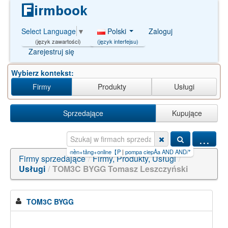
Polski
Zaloguj
Select Language
▼
(język interfejsu)
(język zawartości)
Zarejestruj się
Wybierz kontekst:
Firmy
Produkty
Usługi
Sprzedające
Kupujące
...
iền+trên+nền+tảng+online【P
|
pompa ciepÅa AND AND/**/8498/**
|
công+việc+kiếm+tiền+o
Firmy sprzedające
/
Firmy, Produkty, Usługi
/
Usługi
/
TOM3C BYGG Tomasz Leszczyński
TOM3C BYGG