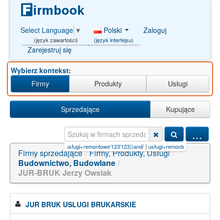
Polski
Zaloguj
Select Language
▼
(język interfejsu)
(język zawartości)
Zarejestruj się
Wybierz kontekst:
Firmy
Produkty
Usługi
Sprzedające
Kupujące
...
ine【8888.F
|
usługi+remontowe'123'123))and/
|
usługi+remontowe';SELECT+PG_SLEE
|
akun
Firmy sprzedające
/
Firmy, Produkty, Usługi
/
Budownictwo, Budowlane
/
JUR-BRUK Jerzy Owsiak
JUR BRUK USLUGI BRUKARSKIE