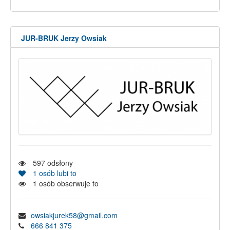
JUR-BRUK Jerzy Owsiak
597
odsłony
1
osób lubi to
1
osób obserwuje to
owsiakjurek58@gmail.com
666 841 375