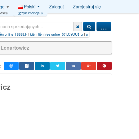
Polski
Zaloguj
Zarejestruj się
age
▼
(język interfejsu)
ości)
...
ee online【01.CYOU】.r
|
usługi
Lenartowicz
:
icz