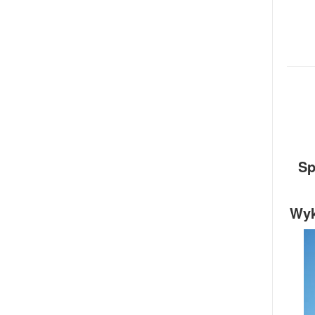
Sp
Wyk