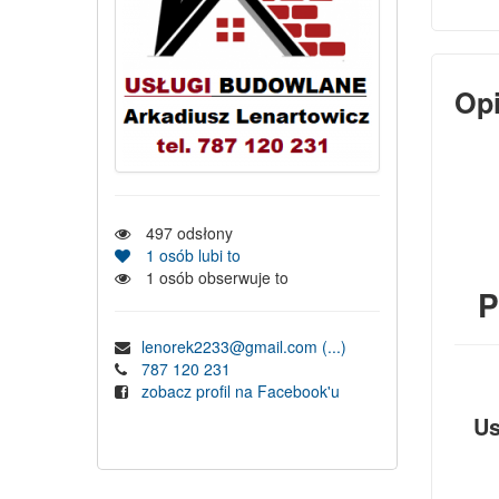
Op
497
odsłony
1
osób lubi to
1
osób obserwuje to
P
lenorek2233@gmail.com
(...)
787 120 231
zobacz profil na Facebook'u
Us