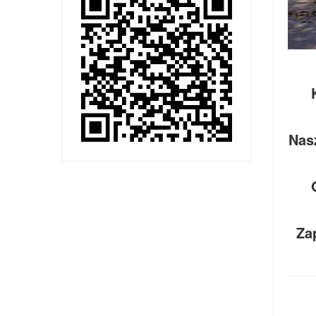
Nasz
Za