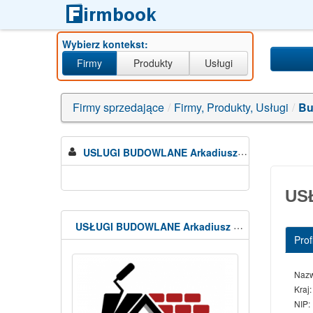
Wybierz kontekst:
Firmy
Produkty
Usługi
usługi+remontowe
Firmy sprzedające
/
Firmy, Produkty, Usługi
/
Bu
USLUGI BUDOWLANE Arkadiusz Lenartowicz
US
USŁUGI BUDOWLANE Arkadiusz Lenartowicz
Profi
Naz
Kraj:
NIP: