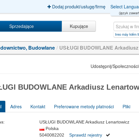
Dodaj produkt/usługę/firmę
Select Langu
(język zawart
Sprzedające
Kupujące
'+AND+5722=CAST(
|
denish crown w dani
|
treo máy kiếm tiền online【8888.F
|
kiếm tiền fr
downictwo, Budowlane
/
USŁUGI BUDOWLANE Arkadiusz 
Udostępnij/Społeczności
ŁUGI BUDOWLANE Arkadiusz Lenartow
l
Adres
Kontakt
Preferowane metody płatności
Pliki
wa:
USŁUGI BUDOWLANE Arkadiusz Lenartowicz
Polska
5040082202
Sprawdź rejestry