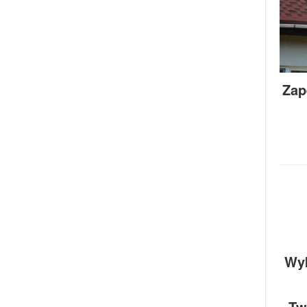
Zap
Wyk
Tw