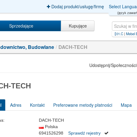
Dodaj produkt/usługę/firmę
Select Langu
(język zawart
Sprzedające
Kupujące
virgin
|
chơi+poker+kiếm+tiền+online【01.C
|
Mebel Expert Sp. z o.o.
|
pompa+ciepÅa)
downictwo, Budowlane
/
DACH-TECH
Udostępnij/Społeczności
CH-TECH
l
Adres
Kontakt
Preferowane metody płatności
Mapa
wa:
DACH-TECH
Polska
6941526298
Sprawdź rejestry