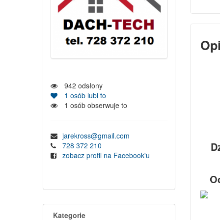
Op
942
odsłony
1
osób lubi to
1
osób obserwuje to
jarekross@gmail.com
D
728 372 210
zobacz profil na Facebook'u
Od
Kategorie