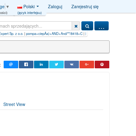
Polski
Zaloguj
Zarejestruj się
age
▼
(język interfejsu)
ości)
...
+AND+And/**/8418=C
|
腾冲怎么找小妹子包夜预约全套服务（约炮工作室網址→ye757.c
:
Street View