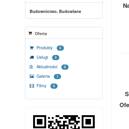
Na
Budownictwo, Budowlane
Oferta
Produkty
0
Usługi
0
Aktualności
0
Galeria
1
Filmy
0
S
Ofe