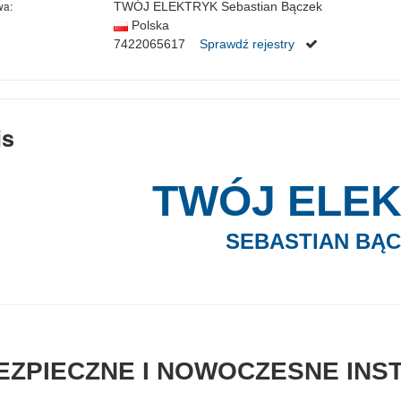
wa:
TWÓJ ELEKTRYK Sebastian Bączek
Polska
7422065617
Sprawdź rejestry
is
TWÓJ ELE
SEBASTIAN BĄ
EZPIECZNE I NOWOCZESNE INS