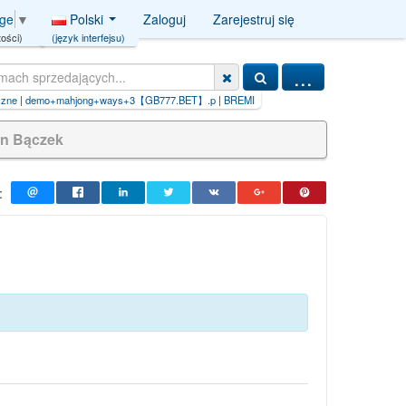
Polski
Zaloguj
Zarejestruj się
age
▼
(język interfejsu)
ości)
...
s+3【GB777.BET】.p
|
BREMI
|
situs+slot+yg+lagi+gacor【GB999.B
n Bączek
: