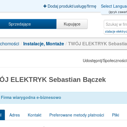
Dodaj produkt/usługę/firmę
Select Langu
(język zawart
Sprzedające
Kupujące
fotograf+Å›lubny)+AND+AnD/**/(se
|
instalacje elektryczne
|
demo+mahjong+way
uchomości
/
Instalacje, Montaże
/
TWÓJ ELEKTRYK Sebastia
Udostępnij/Społeczności
ÓJ ELEKTRYK Sebastian Bączek
Firma wiarygodna e-biznesowo
l
Adres
Kontakt
Preferowane metody płatności
Pliki