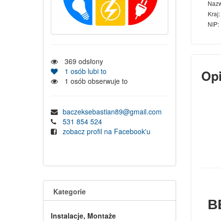
Naz
Kraj:
NIP:
369
odsłony
1
osób lubi to
Op
1
osób obserwuje to
baczeksebastian89@gmail.com
531 854 524
zobacz profil na Facebook'u
Kategorie
B
Instalacje, Montaże