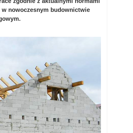
race zgodnie z aktualnymi normami
i w nowoczesnym budownictwie
ugowym.