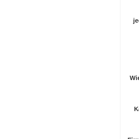
j
Wi
K