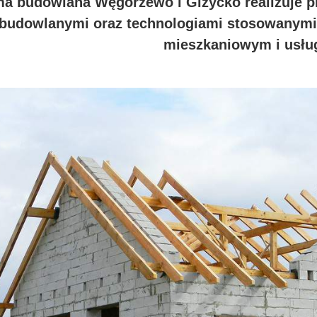
ma budowlana Węgorzewo i Giżycko realizuje p
budowlanymi oraz technologiami stosowanym
mieszkaniowym i usł