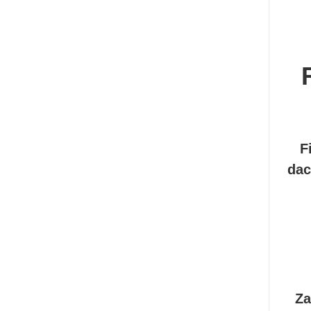
F
dac
Za