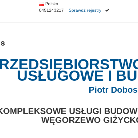
Polska
8451243217
Sprawdź rejestry
is
RZEDSIĘBIORSTW
USŁUGOWE I B
Piotr Dobos
KOMPLEKSOWE USŁUGI BUDOWL
WĘGORZEWO GIŻYCKO