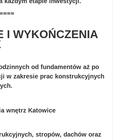
a każdym etapie inwestycji.
====
 I WYKOŃCZENIA
Z
rodzinnych od fundamentów aż po
i w zakresie prac konstrukcyjnych
ych.
rukcyjnych, stropów, dachów oraz