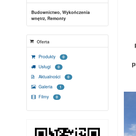
Budownictwo, Wykończenia
wnętrz, Remonty
Oferta
Produkty
0
p
Usługi
0
Aktualności
0
Galeria
1
Filmy
0