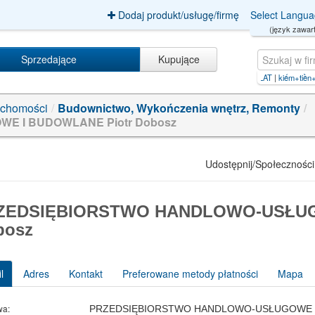
Dodaj produkt/usługę/firmę
Select Langu
(język zawart
Sprzedające
Kupujące
anuta
|
GDZIE DZIEWCZYNY Z NASZYCH LAT
|
kiếm+tiền+online+năm+2024【PG99.S
|
p
uchomości
/
Budownictwo, Wykończenia wnętrz, Remonty
/
 I BUDOWLANE Piotr Dobosz
Udostępnij/Społeczności
ZEDSIĘBIORSTWO HANDLOWO-USŁUG
bosz
l
Adres
Kontakt
Preferowane metody płatności
Mapa
wa:
PRZEDSIĘBIORSTWO HANDLOWO-USŁUGOWE I 