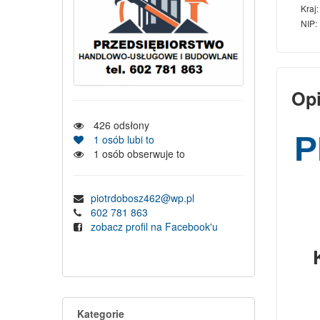
Kraj:
NIP:
Op
426
odsłony
P
1
osób lubi to
1
osób obserwuje to
piotrdobosz462@wp.pl
602 781 863
zobacz profil na Facebook'u
Kategorie