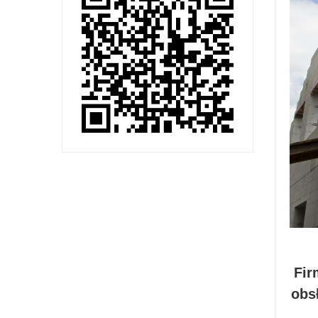
Fir
obs