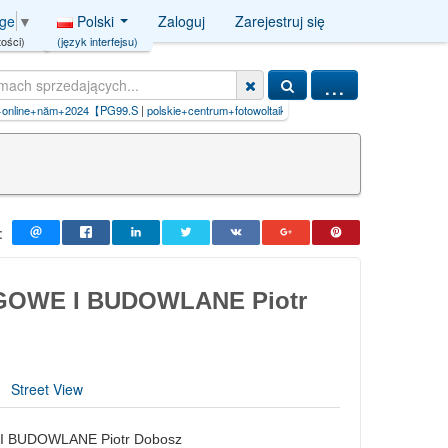
Polski
Zaloguj
Zarejestruj się
age
▼
(język interfejsu)
ości)
...
olskie+centrum+fotowoltaiki+'+a
|
iljadore+paszport+do+piękna
:
OWE I BUDOWLANE Piotr
Street View
BUDOWLANE Piotr Dobosz