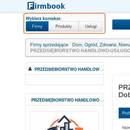
Wybierz kontekst:
Firmy
Produkty
Usługi
d
Firmy sprzedające
/
Dom, Ogród, Zdrowie, Nier
PRZEDSIĘBIORSTWO HANDLOWO-USŁUGOWE
PRZEDSIEBIORSTWO HANDLOWO USLUGOWE I BUDOWLANE Piotr Dobosz
PR
Do
PRZEDSIĘBIORSTWO HANDLOWO-USŁUGOWE I BUDOWLANE Piotr Dobosz
Profi
Naz