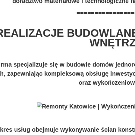
doradztwo materiałowe i technologiczne n
================
REALIZACJE BUDOWLANE
WNĘTR
irma specjalizuje się w budowie domów jedno
h, zapewniając kompleksową obsługę inwestycj
oraz wykończeniow
kres usług obejmuje wykonywanie ścian konst