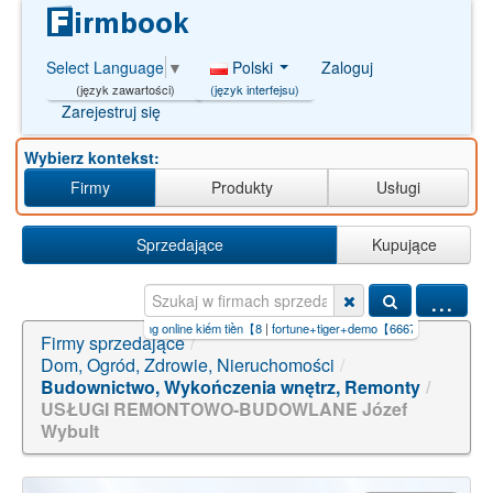
Polski
Zaloguj
Select Language
▼
(język interfejsu)
(język zawartości)
Zarejestruj się
Wybierz kontekst:
Firmy
Produkty
Usługi
Sprzedające
Kupujące
...
chơi cờ tướng online kiếm tiền【8
|
fortune+tiger+demo【666777.ORG】.o
|
remonty+bierun
Firmy sprzedające
/
Dom, Ogród, Zdrowie, Nieruchomości
/
Budownictwo, Wykończenia wnętrz, Remonty
/
USŁUGI REMONTOWO-BUDOWLANE Józef
Wybult