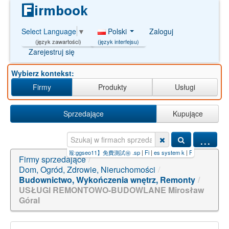
Polski
Zaloguj
Select Language
▼
(język interfejsu)
(język zawartości)
Zarejestruj się
Wybierz kontekst:
Firmy
Produkty
Usługi
Sprzedające
Kupujące
...
痕收錄【電報:ggseo11】免費測試㊙️ .sp
|
Fi
|
es system k
|
Polbud Partners Sp. z o.o.
Firmy sprzedające
/
Dom, Ogród, Zdrowie, Nieruchomości
/
Budownictwo, Wykończenia wnętrz, Remonty
/
USŁUGI REMONTOWO-BUDOWLANE Mirosław
Góral