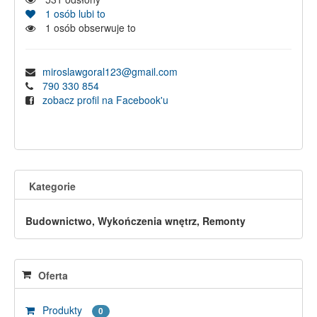
1
osób lubi to
1
osób obserwuje to
miroslawgoral123@gmail.com
790 330 854
zobacz profil na Facebook'u
Kategorie
Budownictwo, Wykończenia wnętrz, Remonty
Oferta
Produkty
0