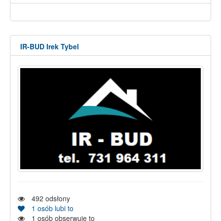
IR-BUD Irek Tybel
492
odsłony
1
osób lubi to
1
osób obserwuje to