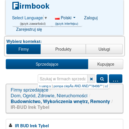
Polski
Zaloguj
Select Language
▼
(język interfejsu)
(język zawartości)
Zarejestruj się
Wybierz kontekst:
Firmy
Produkty
Usługi
Sprzedające
Kupujące
...
silkan uang s
|
pompa ciepÅa AND AND/**/8498/**
|
công+việc+kiếm+tiền+online+cho+s
|
l
Firmy sprzedające
/
Dom, Ogród, Zdrowie, Nieruchomości
/
Budownictwo, Wykończenia wnętrz, Remonty
/
IR-BUD Irek Tybel
IR BUD Irek Tybel