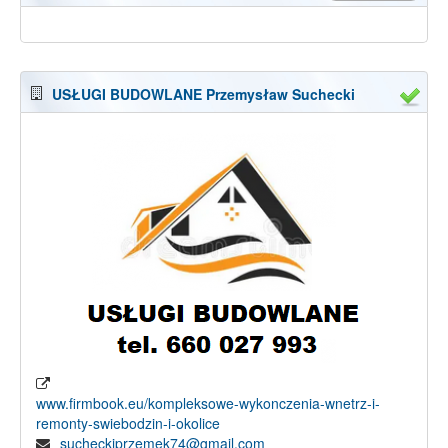
USŁUGI BUDOWLANE Przemysław Suchecki
www.firmbook.eu/kompleksowe-wykonczenia-wnetrz-i-
remonty-swiebodzin-i-okolice
sucheckiprzemek74@gmail.com