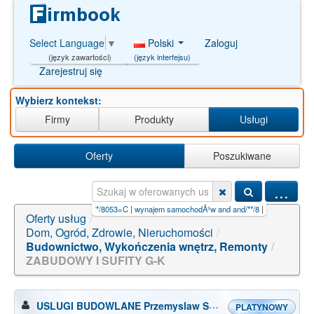
Polski
Zaloguj
Select Language
▼
(język interfejsu)
(język zawartości)
Zarejestruj się
Wybierz kontekst:
Firmy
Produkty
Usługi
Oferty
Poszukiwane
...
chÃ³w%'AND/**/8053=C
|
wynajem samochodÃ³w and and/**/8
|
instal b-b
|
budowa gazociąg
Oferty usług
/
Dom, Ogród, Zdrowie, Nieruchomości
/
Budownictwo, Wykończenia wnętrz, Remonty
/
ZABUDOWY I SUFITY G-K
USLUGI BUDOWLANE Przemyslaw Suchecki
PLATYNOWY