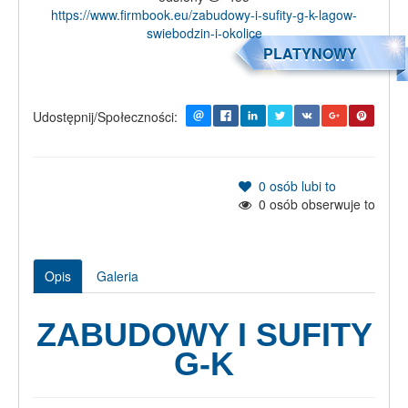
https://www.firmbook.eu/zabudowy-i-sufity-g-k-lagow-
swiebodzin-i-okolice
PLATYNOWY
Udostępnij/Społeczności:
0
osób lubi to
0
osób obserwuje to
Opis
Galeria
ZABUDOWY I SUFITY
G-K