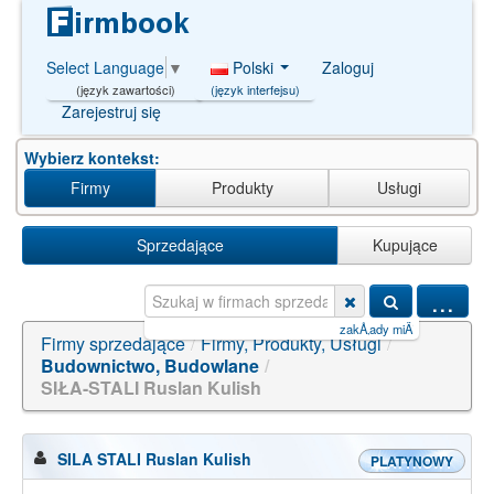
Polski
Zaloguj
Select Language
▼
(język interfejsu)
(język zawartości)
Zarejestruj się
Wybierz kontekst:
Firmy
Produkty
Usługi
Sprzedające
Kupujące
...
zakÅ‚ady miÄ™sna w daniAND/**%
|
usługi
Firmy sprzedające
/
Firmy, Produkty, Usługi
/
Budownictwo, Budowlane
/
SIŁA-STALI Ruslan Kulish
SILA STALI Ruslan Kulish
PLATYNOWY