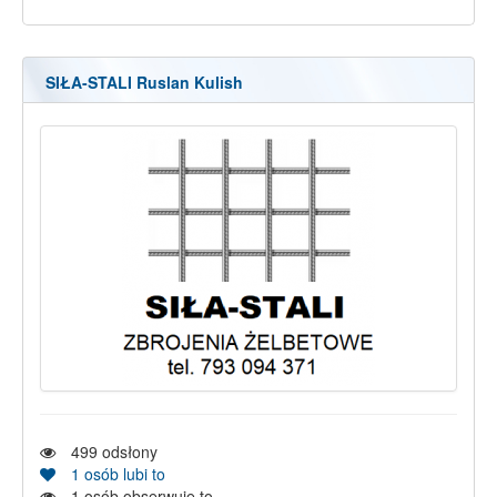
SIŁA-STALI Ruslan Kulish
499
odsłony
1
osób lubi to
1
osób obserwuje to