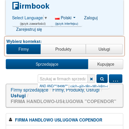
Polski
Zaloguj
Select Language
▼
(język interfejsu)
(język zawartości)
Zarejestruj się
Wybierz kontekst:
Firmy
Produkty
Usługi
Sprzedające
Kupujące
...
 ciepÅa AND AND/**/8498/**
|
cách+gửi+tiền+tiết+kiệm+online+s
|
công+việc+kiếm+tiền+o
Firmy sprzedające
/
Firmy, Produkty, Usługi
/
Usługi
/
FIRMA HANDLOWO-USŁUGOWA "COPENDOR"
FIRMA HANDLOWO USLUGOWA COPENDOR