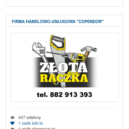
FIRMA HANDLOWO-USŁUGOWA "COPENDOR"
437
odsłony
1
osób lubi to
1
osób obserwuje to