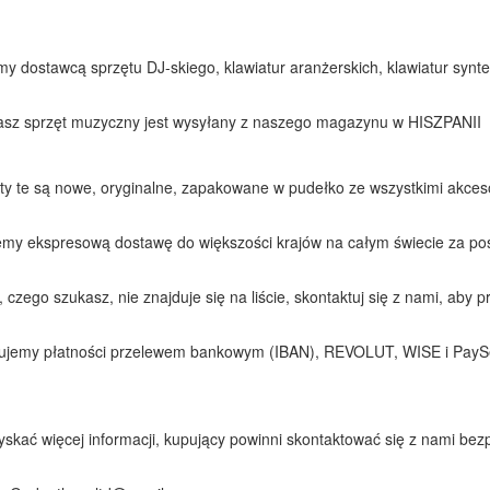
my dostawcą sprzętu DJ-skiego, klawiatur aranżerskich, klawiatur synt
asz sprzęt muzyczny jest wysyłany z naszego magazynu w HISZPANII
ty te są nowe, oryginalne, zapakowane w pudełko ze wszystkimi akceso
emy ekspresową dostawę do większości krajów na całym świecie za p
o, czego szukasz, nie znajduje się na liście, skontaktuj się z nami, aby 
ujemy płatności przelewem bankowym (IBAN), REVOLUT, WISE i Pay
yskać więcej informacji, kupujący powinni skontaktować się z nami be