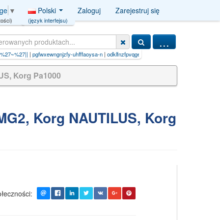
Polski
Zaloguj
Zarejestruj się
age
▼
(język interfejsu)
ości)
...
ngnjzfy-uhfffaoysa-n
|
odklfnzfpvqgeo-uhfffaoysa-n
|
cgxgnwsputzfpn-huucewrrsa-n (r e
US, Korg Pa1000
MG2, Korg NAUTILUS, Korg
łeczności: