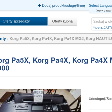
Dodaj produkt/usługę/firmę
Select Langu
(język zawart
Oferty sprzedaży
Oferty kupna
rtxkysldfkuesf-uhfffaoysa-n
|
d AND aNd/**/7013=CAST(%27~%27||
|
pgfwxew
nty
/
Korg Pa5X, Korg Pa4X, Korg Pa4X MG2, Korg NAUTIL
rg Pa5X, Korg Pa4X, Korg Pa4X 
000
Udostępnij/Spo