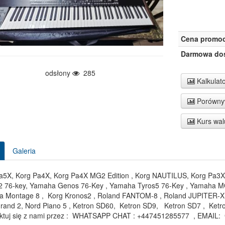
Cena promoc
Darmowa do
odsłony
285
Kalkulato
Porównyw
Kurs wal
Galeria
a5X, Korg Pa4X, Korg Pa4X MG2 Edition , Korg NAUTILUS, Korg Pa3X
 76-key, Yamaha Genos 76-Key , Yamaha Tyros5 76-Key , Yamaha
 Montage 8 , Korg Kronos2 , Roland FANTOM-8 , Roland JUPITER-X , 
rand 2, Nord Piano 5 , Ketron SD60, Ketron SD9, Ketron SD7 , Ke
ktuj się z nami przez : WHATSAPP CHAT : +447451285577 , EMAIL: