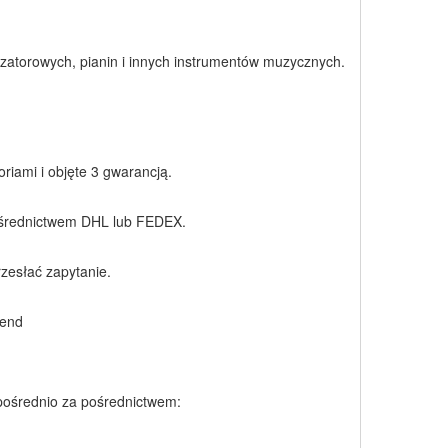
ezatorowych, pianin i innych instrumentów muzycznych.
riami i objęte 3 gwarancją.
ośrednictwem DHL lub FEDEX.
przesłać zapytanie.
Send
zpośrednio za pośrednictwem: