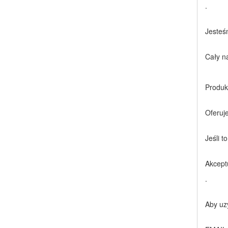
.
Jesteś
Cały n
Produk
Oferuj
Jeśli t
Akcept
.
Aby uz