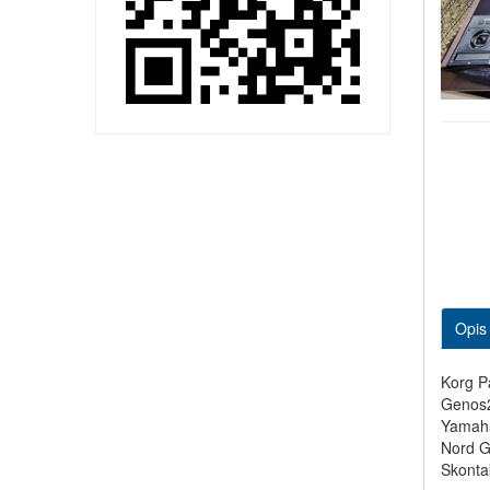
Opis
Korg P
Genos2
Yamaha
Nord G
Skonta