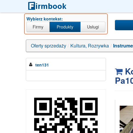
Wybierz kontekst:
Firmy
Produkty
Usługi
Oferty sprzedaży
/
Kultura, Rozrywka
/
Instrume
ten131
Ko
Pa1