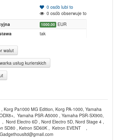
0
osób lubi to
0
osób obserwuje to
yjna
EUR
1000.00
stawa
tak
r walut
arka usług kurierskich
ut
 , Korg Pa1000 MG Edition, Korg PA-1000, Yamaha
 MODX8+, Yamaha PSR-A5000 , Yamaha PSR-SX900,
Nord Electro 6D , Nord Electro 5D, Nord Stage 4 ,
tron SD80 , Ketron SD60K , Ketron EVENT ,
 Gadgethousltd@gmail.com