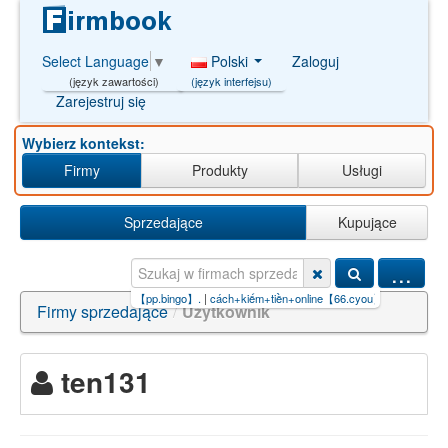
Polski
Zaloguj
Select Language
▼
(język interfejsu)
(język zawartości)
Zarejestruj się
Wybierz kontekst:
Firmy
Produkty
Usługi
Sprzedające
Kupujące
...
,
|
akun pro thailand.com【pp.bingo】.
|
cách+kiếm+tiền+online【66.cyou】.p
|
pompa+ciepÅ
Firmy sprzedające
/
Użytkownik
ten131