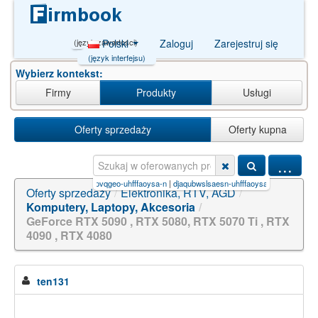
(język zawartości)
Polski
Zaloguj
Zarejestruj się
(język interfejsu)
Wybierz kontekst:
Firmy
Produkty
Usługi
Oferty sprzedaży
Oferty kupna
...
uhfffaoysa-n
|
odklfnzfpvqgeo-uhfffaoysa-n
|
djaqubwslsaesn-uhfffaoysa-n
|
21500-98-1
|
mx
Oferty sprzedaży
/
Elektronika, RTV, AGD
/
Komputery, Laptopy, Akcesoria
/
GeForce RTX 5090 , RTX 5080, RTX 5070 Ti , RTX
4090 , RTX 4080
ten131