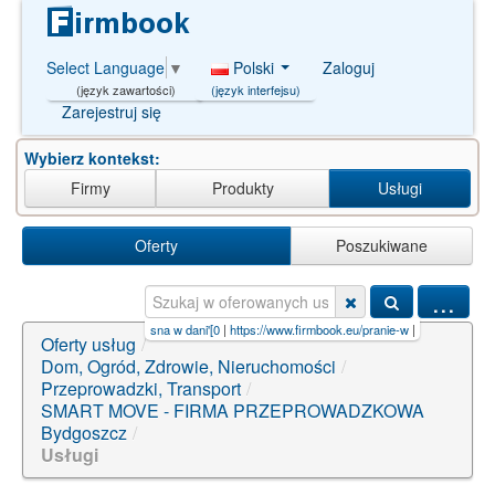
Polski
Zaloguj
Select Language
▼
(język interfejsu)
(język zawartości)
Zarejestruj się
Wybierz kontekst:
Firmy
Produkty
Usługi
Oferty
Poszukiwane
...
bodzin i ok
|
zakłady mięsna w dani'[0
|
https://www.firmbook.eu/pranie-w
|
wynajem samoch
Oferty usług
/
Dom, Ogród, Zdrowie, Nieruchomości
/
Przeprowadzki, Transport
/
SMART MOVE - FIRMA PRZEPROWADZKOWA
Bydgoszcz
/
Usługi