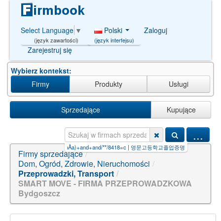
Polski
Zaloguj
Select Language
▼
(język interfejsu)
(język zawartości)
Zarejestruj się
Wybierz kontekst:
Firmy
Produkty
Usługi
Sprzedające
Kupujące
...
pa+ciepÅa)+and+and/**/8418=c
|
영문고등학교졸업증명서위조 ₫ 카톡 : c111 텔레 : A
Firmy sprzedające
/
Dom, Ogród, Zdrowie, Nieruchomości
/
Przeprowadzki, Transport
/
SMART MOVE - FIRMA PRZEPROWADZKOWA
Bydgoszcz