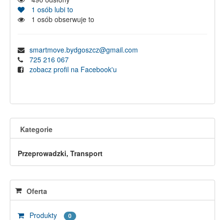
1
osób lubi to
1
osób obserwuje to
smartmove.bydgoszcz@gmail.com
725 216 067
zobacz profil na Facebook'u
Kategorie
Przeprowadzki, Transport
Oferta
Produkty
0