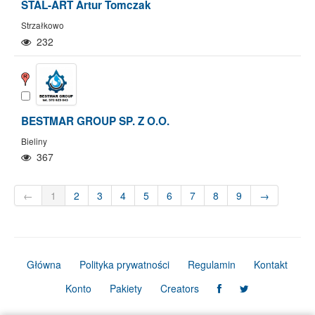
STAL-ART Artur Tomczak
Strzałkowo
232
BESTMAR GROUP SP. Z O.O.
Bieliny
367
←
1
2
3
4
5
6
7
8
9
→
Główna
Polityka prywatności
Regulamin
Kontakt
Konto
Pakiety
Creators