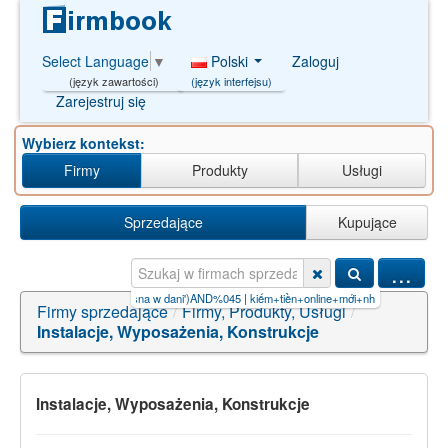
Polski
Zaloguj
Select Language
▼
(język interfejsu)
(język zawartości)
Zarejestruj się
Wybierz kontekst:
Firmy
Produkty
Usługi
Sprzedające
Kupujące
...
te m
|
zakÅ‚ady miÄ™sna w dani')AND%045
|
kiếm+tiền+online+mới+nhất【8888.F
|
nauka j
Firmy sprzedające
/
Firmy, Produkty, Usługi
/
Instalacje, Wyposażenia, Konstrukcje
Instalacje, Wyposażenia, Konstrukcje