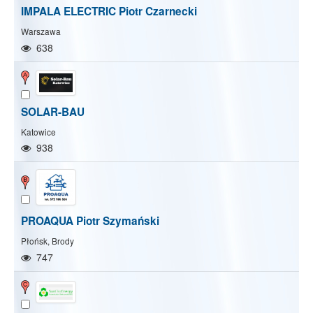
IMPALA ELECTRIC Piotr Czarnecki
Warszawa
638
SOLAR-BAU
Katowice
938
PROAQUA Piotr Szymański
Płońsk, Brody
Pokaż/Ukryj mapę
Pokaż/Ukryj wszystkie
747