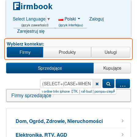
Polski
Zaloguj
Select Language
▼
(język interfejsu)
(język zawartości)
Zarejestruj się
Wybierz kontekst:
Firmy
Produkty
Usługi
Sprzedające
Kupujące
...
=1780)+T
|
kiếm tiền online trên iphone【TK.
|
raf-bud
|
pompa+ciepÅa+AND+And/**/8230=
Firmy sprzedające
/
Dom, Ogród, Zdrowie, Nieruchomości
Elektronika, RTV, AGD