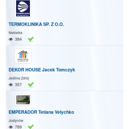
TERMOKLINIKA SP. Z O.O.
Nekielka
384
DEKOR HOUSE Jacek Tomczyk
Jedlina Zdrój
357
EMPERADOR Tetiana Velychko
Justynów
789