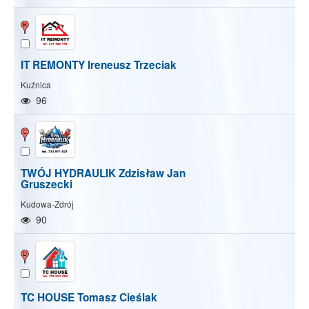
IT REMONTY Ireneusz Trzeciak
Kuźnica
96
TWÓJ HYDRAULIK Zdzisław Jan
Gruszecki
Kudowa-Zdrój
90
Pokaż/Ukryj mapę
Pokaż/Ukryj wszystkie
TC HOUSE Tomasz Cieślak